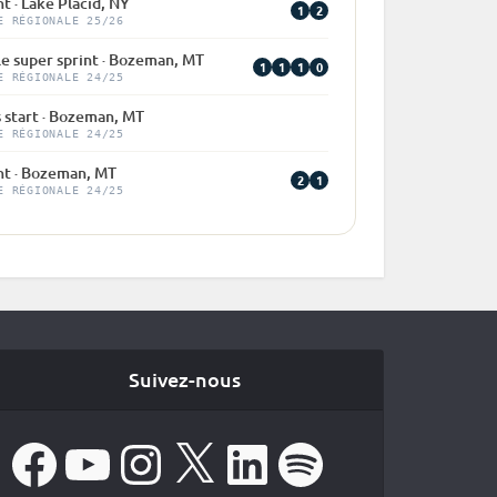
nt · Lake Placid, NY
1
2
E RÉGIONALE 25/26
le super sprint · Bozeman, MT
1
1
1
0
E RÉGIONALE 24/25
 start · Bozeman, MT
E RÉGIONALE 24/25
nt · Bozeman, MT
2
1
E RÉGIONALE 24/25
Suivez-nous
Facebook
YouTube
Instagram
X
LinkedIn
Spotify