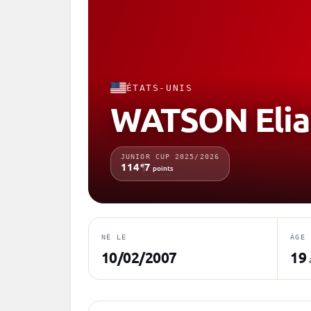
ÉTATS-UNIS
WATSON Elia
JUNIOR CUP 2025/2026
e
114
7
points
NÉ LE
ÂGE
10/02/2007
19