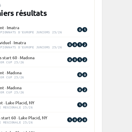
S
iers résultats
nt · Imatra
0
1
MPIONNATS D'EUROPE JUNIORS 25/26
viduel · Imatra
0
0
1
2
MPIONNATS D'EUROPE JUNIORS 25/26
 start 60 · Madona
0
0
1
2
IOR CUP 25/26
int · Madona
0
0
IOR CUP 25/26
int · Madona
0
2
IOR CUP 25/26
nt · Lake Placid, NY
1
0
E RÉGIONALE 25/26
 start 60 · Lake Placid, NY
1
0
2
0
E RÉGIONALE 25/26