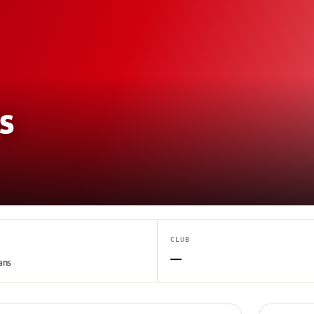
s
CLUB
—
ans