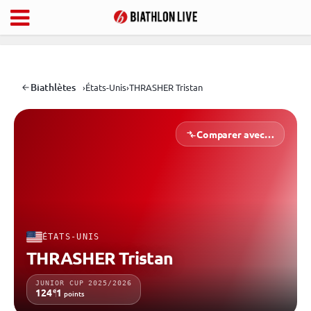
Biathlètes
›
États-Unis
›
THRASHER Tristan
Comparer avec…
ÉTATS-UNIS
THRASHER Tristan
JUNIOR CUP 2025/2026
e
124
1
points