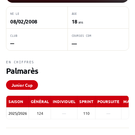
NÉ LE
ÂGE
08/02/2008
18
ans
CLUB
COURSES CDM
—
—
EN CHIFFRES
Palmarès
Junior Cup
SAISON
GÉNÉRAL
INDIVIDUEL
SPRINT
POURSUITE
MASS
2025/2026
124
—
110
—