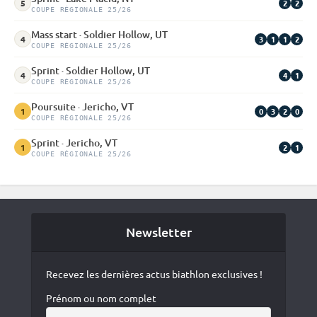
2
2
5
COUPE RÉGIONALE 25/26
Mass start · Soldier Hollow, UT
3
1
1
2
4
COUPE RÉGIONALE 25/26
Sprint · Soldier Hollow, UT
4
1
4
COUPE RÉGIONALE 25/26
Poursuite · Jericho, VT
0
3
2
0
1
COUPE RÉGIONALE 25/26
Sprint · Jericho, VT
2
1
1
COUPE RÉGIONALE 25/26
Newsletter
Recevez les dernières actus biathlon exclusives !
Prénom ou nom complet