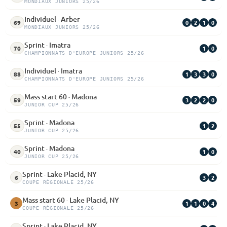
MONDIAUX JUNIORS 25/26
Individuel · Arber
0
2
1
0
69
MONDIAUX JUNIORS 25/26
Sprint · Imatra
1
0
70
CHAMPIONNATS D'EUROPE JUNIORS 25/26
Individuel · Imatra
1
3
3
0
88
CHAMPIONNATS D'EUROPE JUNIORS 25/26
Mass start 60 · Madona
3
2
2
0
59
JUNIOR CUP 25/26
Sprint · Madona
1
2
55
JUNIOR CUP 25/26
Sprint · Madona
1
0
40
JUNIOR CUP 25/26
Sprint · Lake Placid, NY
3
2
6
COUPE RÉGIONALE 25/26
Mass start 60 · Lake Placid, NY
1
1
0
4
3
COUPE RÉGIONALE 25/26
Sprint · Lake Placid, NY