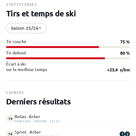
STATISTIQUES
Tirs et temps de ski
Saison 25/26
Tir couché
75 %
Tir debout
80 %
Écart à ski
sur le meilleur temps
+23,4
s/km
COURSES
Derniers résultats
Relais · Arber
14
MONDIAUX JUNIORS 25/26
Sprint · Arber
1
2
74