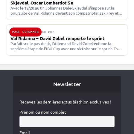
Skjevdal, Oscar Lombardot 5e
Avec le 18/20 au tir, Johannes Dale-Skjevdal s’impose sur la
poursuite de Val Ridanna devant son compatriote Isak Frey et
l’Américain Paul Schommer. Top 5 pour…
PAUL SCHOMMER
5 FÉV. 2025 · IBU CUP
Val Ridanna – David Zobel remporte le sprint
Parfait sur le pas de tir, l’Allemand David Zobel entame la
septième étape de l’IBU Cup avec une victoire sur le sprint. Top
15 pour Gaëtan…
Newsletter
Recevez les dernières actus biathlon exclusives !
Prénom ou nom complet
Email