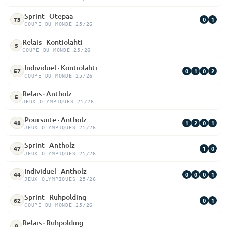
Sprint · Otepaa
0
1
73
COUPE DU MONDE 25/26
Relais · Kontiolahti
5
COUPE DU MONDE 25/26
Individuel · Kontiolahti
0
1
0
2
57
COUPE DU MONDE 25/26
Relais · Antholz
5
JEUX OLYMPIQUES 25/26
Poursuite · Antholz
1
2
0
1
48
JEUX OLYMPIQUES 25/26
Sprint · Antholz
1
0
47
JEUX OLYMPIQUES 25/26
Individuel · Antholz
0
0
0
1
44
JEUX OLYMPIQUES 25/26
Sprint · Ruhpolding
0
1
62
COUPE DU MONDE 25/26
Relais · Ruhpolding
8