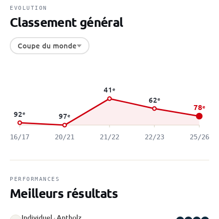
EVOLUTION
Classement général
Coupe du monde
41
e
62
e
78
e
92
e
97
e
16/17
20/21
21/22
22/23
25/26
PERFORMANCES
Meilleurs résultats
Individuel · Antholz