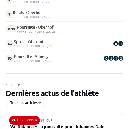
COUPE DU MONDE 25/26
Relais · Oberhof
7
COUPE DU MONDE 25/26
Poursuite · Oberhof
DNS
COUPE DU MONDE 25/26
Sprint · Oberhof
0
1
52
COUPE DU MONDE 25/26
Poursuite · Annecy
0
2
1
2
53
COUPE DU MONDE 25/26
À LIRE
Dernières actus de l'athlète
Tous les articles
PAUL SCHOMMER
7 FÉV. 2025 · IBU CUP
Val Ridanna – La poursuite pour Johannes Dale-