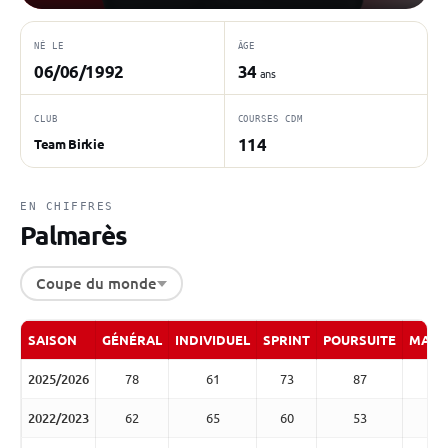
NÉ LE
ÂGE
06/06/1992
34
ans
CLUB
COURSES CDM
114
Team Birkie
EN CHIFFRES
Palmarès
Coupe du monde
SAISON
GÉNÉRAL
INDIVIDUEL
SPRINT
POURSUITE
MASS
2025/2026
78
61
73
87
2022/2023
62
65
60
53