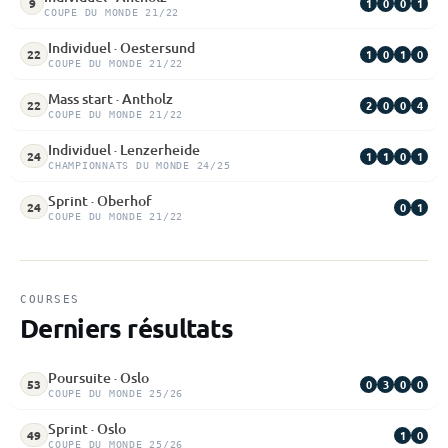
1
0
0
1
9
COUPE DU MONDE 21/22
Individuel · Oestersund
1
0
1
0
22
COUPE DU MONDE 21/22
Mass start · Antholz
2
0
0
4
22
COUPE DU MONDE 21/22
Individuel · Lenzerheide
1
1
0
1
24
CHAMPIONNATS DU MONDE 24/25
Sprint · Oberhof
0
1
24
COUPE DU MONDE 21/22
COURSES
Derniers résultats
Poursuite · Oslo
0
3
0
0
53
COUPE DU MONDE 25/26
Sprint · Oslo
1
0
49
COUPE DU MONDE 25/26