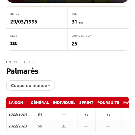
NÉ LE
ÂGE
29/03/1995
31
ans
CLUB
COURSES CDM
25
ZSU
EN CHIFFRES
Palmarès
Coupe du monde
SAISON
GÉNÉRAL
INDIVIDUEL
SPRINT
POURSUITE
MASS
2023/2024
84
—
75
75
2022/2023
66
35
—
—