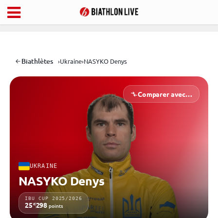
Biathlètes
›
Ukraine
›
NASYKO Denys
Comparer avec…
UKRAINE
NASYKO Denys
IBU CUP 2025/2026
e
25
298
points