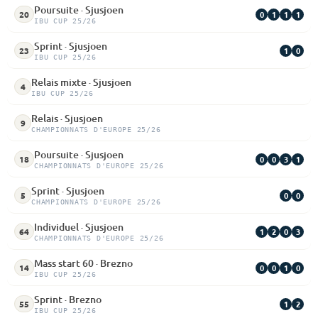
Poursuite · Sjusjoen
0
1
1
1
20
IBU CUP 25/26
Sprint · Sjusjoen
1
0
23
IBU CUP 25/26
Relais mixte · Sjusjoen
4
IBU CUP 25/26
Relais · Sjusjoen
9
CHAMPIONNATS D'EUROPE 25/26
Poursuite · Sjusjoen
0
0
3
1
18
CHAMPIONNATS D'EUROPE 25/26
Sprint · Sjusjoen
0
0
5
CHAMPIONNATS D'EUROPE 25/26
Individuel · Sjusjoen
1
2
0
3
64
CHAMPIONNATS D'EUROPE 25/26
Mass start 60 · Brezno
0
0
1
0
14
IBU CUP 25/26
Sprint · Brezno
1
2
55
IBU CUP 25/26