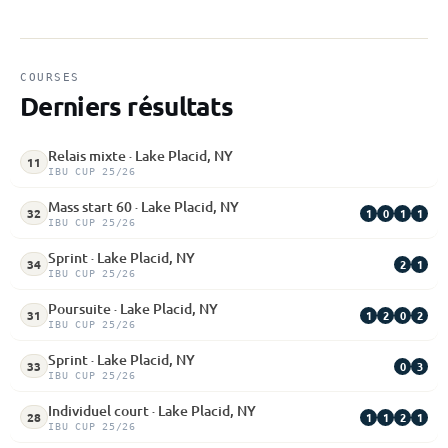
COURSES
Derniers résultats
Relais mixte · Lake Placid, NY
11
IBU CUP 25/26
Mass start 60 · Lake Placid, NY
1
0
1
1
32
IBU CUP 25/26
Sprint · Lake Placid, NY
2
1
34
IBU CUP 25/26
Poursuite · Lake Placid, NY
1
2
0
2
31
IBU CUP 25/26
Sprint · Lake Placid, NY
0
3
33
IBU CUP 25/26
Individuel court · Lake Placid, NY
1
1
2
1
28
IBU CUP 25/26