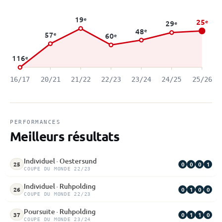
19
e
25
e
29
e
48
e
57
e
60
e
116
e
16/17
20/21
21/22
22/23
23/24
24/25
25/26
PERFORMANCES
Meilleurs résultats
Individuel · Oestersund
0
0
0
1
25
COUPE DU MONDE 22/23
Individuel · Ruhpolding
0
1
0
0
26
COUPE DU MONDE 22/23
Poursuite · Ruhpolding
0
1
1
0
37
COUPE DU MONDE 23/24