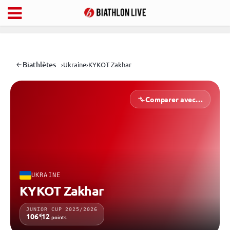
Biathlètes
›
Ukraine
›
KYKOT Zakhar
Comparer avec…
UKRAINE
KYKOT Zakhar
JUNIOR CUP 2025/2026
e
106
12
points