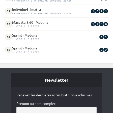
CHAMPIONNATS D'EUROPE JUNIORS 25/26
Individuel · Imatra
1
0
2
1
35
CHAMPIONNATS D'EUROPE JUNIORS 25/26
Mass start 60 · Madona
1
2
3
0
52
JUNIOR CUP 25/26
Sprint · Madona
1
1
54
JUNIOR CUP 25/26
Sprint · Madona
2
2
60
JUNIOR CUP 25/26
Newsletter
Recevez les dernières actus biathlon exclusives !
Prénom ou nom complet