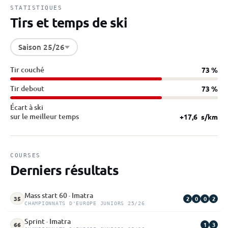
STATISTIQUES
Tirs et temps de ski
Saison 25/26
Tir couché
73 %
Tir debout
73 %
Écart à ski
sur le meilleur temps
+17,6
s/km
COURSES
Derniers résultats
Mass start 60 · Imatra
2
0
0
2
35
CHAMPIONNATS D'EUROPE JUNIORS 25/26
Sprint · Imatra
1
3
66