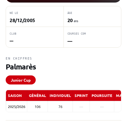
NÉ LE
ÂGE
28/12/2005
20
ans
CLUB
COURSES CDM
—
—
EN CHIFFRES
Palmarès
Junior Cup
SAISON
GÉNÉRAL
INDIVIDUEL
SPRINT
POURSUITE
MASS
2025/2026
106
76
—
—