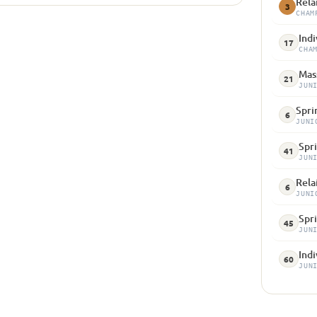
Rela
3
CHAM
Indi
17
CHA
Mass
21
JUN
Spri
6
JUNI
Spr
41
JUN
Relai
6
JUNI
Spri
45
JUN
Indi
60
JUN