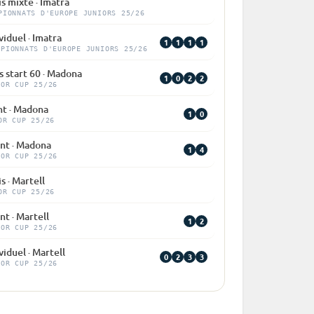
is mixte · Imatra
PIONNATS D'EUROPE JUNIORS 25/26
viduel · Imatra
1
1
1
1
MPIONNATS D'EUROPE JUNIORS 25/26
 start 60 · Madona
1
0
2
2
IOR CUP 25/26
nt · Madona
1
0
OR CUP 25/26
int · Madona
1
4
IOR CUP 25/26
s · Martell
OR CUP 25/26
nt · Martell
1
2
IOR CUP 25/26
viduel · Martell
0
2
3
3
IOR CUP 25/26