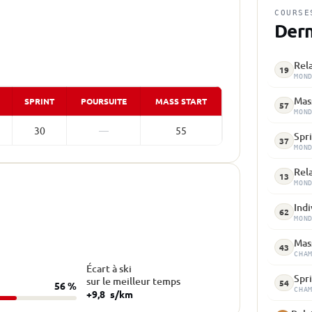
COURSE
Dern
Rela
19
MON
Mass
SPRINT
POURSUITE
MASS START
57
MON
30
—
55
Spri
37
MON
Rela
13
MON
Indi
62
MON
Mass
43
CHA
Écart à ski
Spri
sur le meilleur temps
54
56 %
CHA
+9,8
s/km