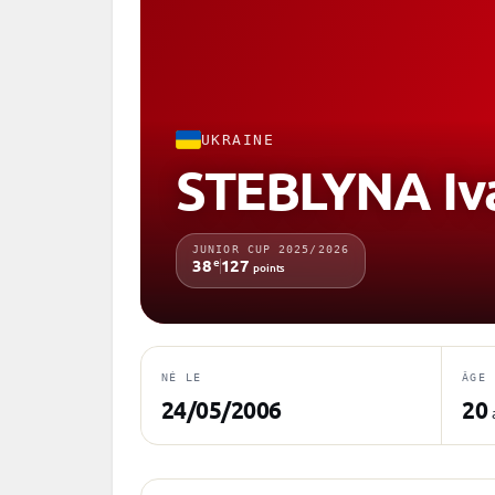
UKRAINE
STEBLYNA Iv
JUNIOR CUP 2025/2026
e
38
127
points
NÉ LE
ÂGE
24/05/2006
20