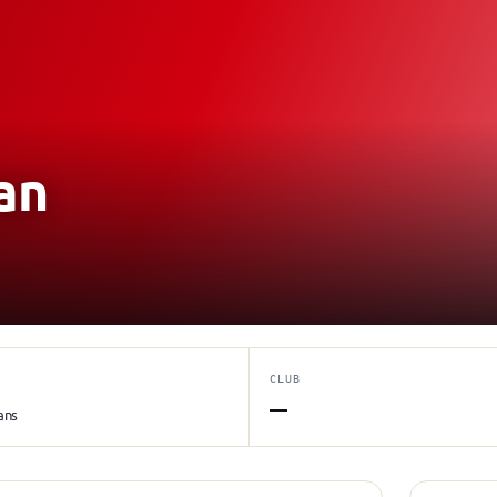
an
CLUB
—
ans