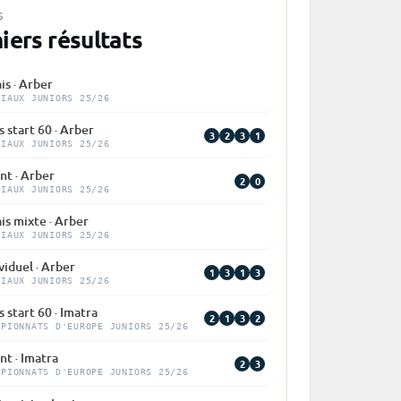
S
iers résultats
is · Arber
DIAUX JUNIORS 25/26
 start 60 · Arber
3
2
3
1
DIAUX JUNIORS 25/26
nt · Arber
2
0
DIAUX JUNIORS 25/26
is mixte · Arber
DIAUX JUNIORS 25/26
viduel · Arber
1
3
1
3
DIAUX JUNIORS 25/26
 start 60 · Imatra
2
1
3
2
MPIONNATS D'EUROPE JUNIORS 25/26
nt · Imatra
2
3
MPIONNATS D'EUROPE JUNIORS 25/26