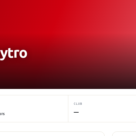
ytro
CLUB
—
ans