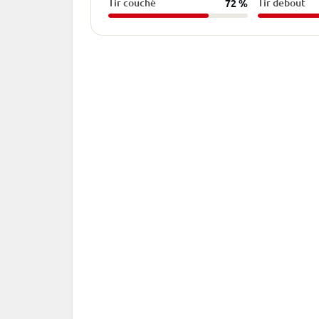
Tir couché
Tir debout
72 %