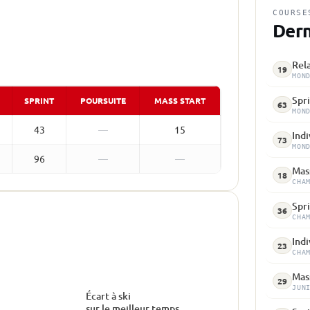
COURSE
Dern
Rela
19
MON
Spri
SPRINT
POURSUITE
MASS START
63
MON
43
—
15
Indi
73
MON
96
—
—
Mass
18
CHA
Spri
36
CHA
Indi
23
CHA
Mass
29
JUN
Écart à ski
sur le meilleur temps