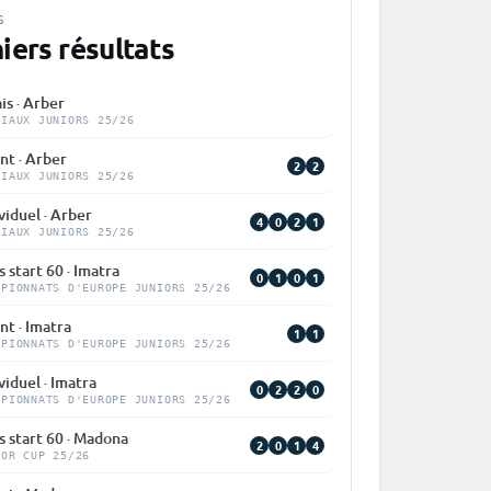
S
iers résultats
is · Arber
DIAUX JUNIORS 25/26
nt · Arber
2
2
DIAUX JUNIORS 25/26
viduel · Arber
4
0
2
1
DIAUX JUNIORS 25/26
 start 60 · Imatra
0
1
0
1
MPIONNATS D'EUROPE JUNIORS 25/26
nt · Imatra
1
1
MPIONNATS D'EUROPE JUNIORS 25/26
viduel · Imatra
0
2
2
0
MPIONNATS D'EUROPE JUNIORS 25/26
 start 60 · Madona
2
0
1
4
IOR CUP 25/26