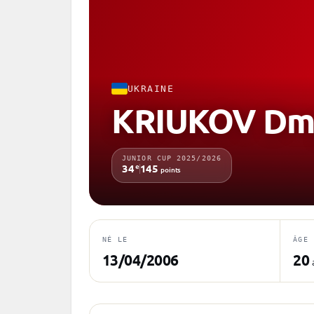
UKRAINE
KRIUKOV Dm
JUNIOR CUP 2025/2026
e
34
145
points
NÉ LE
ÂGE
13/04/2006
20