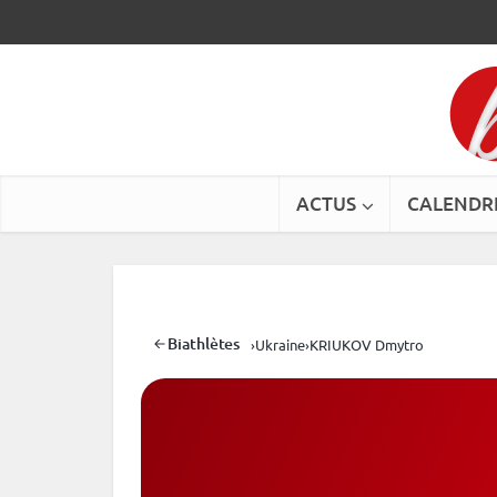
ACTUS
CALENDR
Biathlètes
›
Ukraine
›
KRIUKOV Dmytro