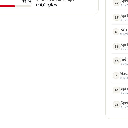
Spr
71 %
29
+10,6
s/km
JUN
Spr
27
JUN
Relai
6
JUNI
Spri
56
JUN
Indi
90
JUN
Mass
7
JUNI
Spr
43
JUN
Spr
21
JUN