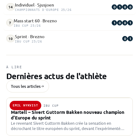
Individuel · Sjusjoen
0
1
0
0
14
CHAMPIONNATS D'EUROPE 25/26
Mass start 60 · Brezno
1
0
0
1
7
IBU CUP 25/26
Sprint · Brezno
0
1
10
IBU CUP 25/26
À LIRE
Dernières actus de l'athlète
Tous les articles
EMIL NYKVIST
31 JAN. 2025 · IBU CUP
Martell – Sivert Guttorm Bakken nouveau champion
d’Europe du sprint
Le revenant Sivert Guttorm Bakken crée la sensation en
décrochant le titre européen du sprint, devant l’expérimenté
Vetle Sjaastad Christiansen. Deuxième médaille en deux jours
pour…