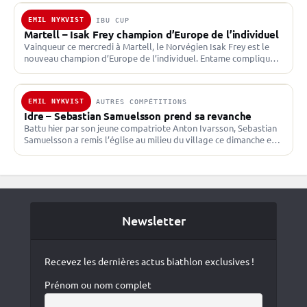
EMIL NYKVIST
29 JAN. 2025 · IBU CUP
Martell – Isak Frey champion d’Europe de l’individuel
Vainqueur ce mercredi à Martell, le Norvégien Isak Frey est le
nouveau champion d’Europe de l’individuel. Entame compliquée
pour les Bleus en Italie. Isak Frey en…
EMIL NYKVIST
12 NOV. 2023 · AUTRES COMPÉTITIONS
Idre – Sebastian Samuelsson prend sa revanche
Battu hier par son jeune compatriote Anton Ivarsson, Sebastian
Samuelsson a remis l’église au milieu du village ce dimanche en
s’imposant sur le sprint. Une victoire…
Newsletter
Recevez les dernières actus biathlon exclusives !
Prénom ou nom complet