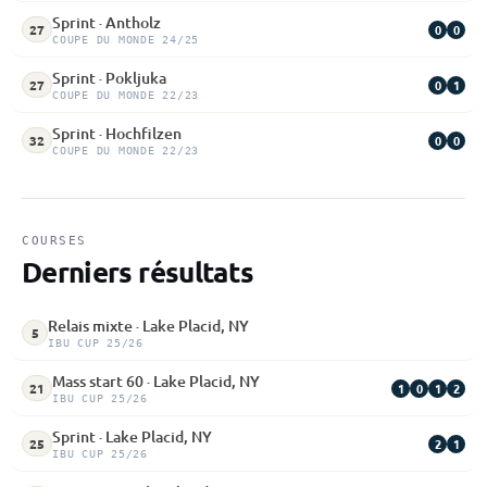
Sprint · Antholz
0
0
27
COUPE DU MONDE 24/25
Sprint · Pokljuka
0
1
27
COUPE DU MONDE 22/23
Sprint · Hochfilzen
0
0
32
COUPE DU MONDE 22/23
COURSES
Derniers résultats
Relais mixte · Lake Placid, NY
5
IBU CUP 25/26
Mass start 60 · Lake Placid, NY
1
0
1
2
21
IBU CUP 25/26
Sprint · Lake Placid, NY
2
1
25
IBU CUP 25/26