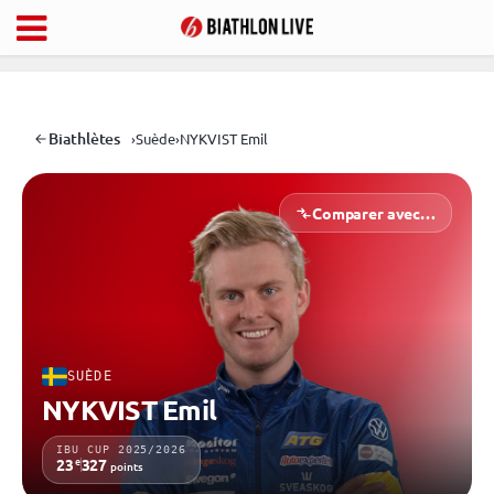
Biathlètes
›
Suède
›
NYKVIST Emil
Comparer avec…
SUÈDE
NYKVIST Emil
IBU CUP 2025/2026
e
23
327
points