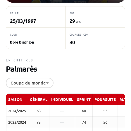
NÉ LE
ÂGE
25/03/1997
29
ans
CLUB
COURSES CDM
30
Bore Biathlon
EN CHIFFRES
Palmarès
Coupe du monde
SAISON
GÉNÉRAL
INDIVIDUEL
SPRINT
POURSUITE
MASS
2024/2025
63
—
60
53
2023/2024
73
—
74
56