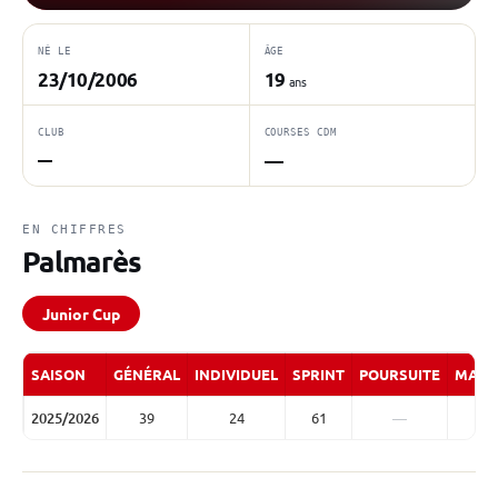
NÉ LE
ÂGE
23/10/2006
19
ans
CLUB
COURSES CDM
—
—
EN CHIFFRES
Palmarès
Junior Cup
SAISON
GÉNÉRAL
INDIVIDUEL
SPRINT
POURSUITE
MASS
2025/2026
39
24
61
—