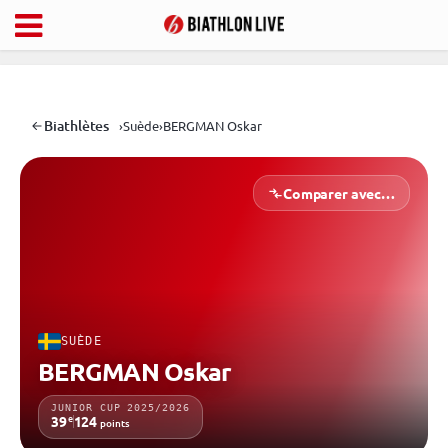
Biathlètes
›
Suède
›
BERGMAN Oskar
Comparer avec…
SUÈDE
BERGMAN Oskar
JUNIOR CUP 2025/2026
e
39
124
points