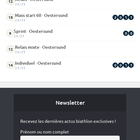
12
24/25
Mass start 60 · Oestersund
2
0
1
1
18
24/25
Sprint · Oestersund
0
0
9
24/25
Relais mixte · Oestersund
12
24/25
Individuel · Oestersund
0
0
1
1
14
24/25
Newsletter
Recevez les dernières actus biathlon exclusives !
Prénom ou nom complet