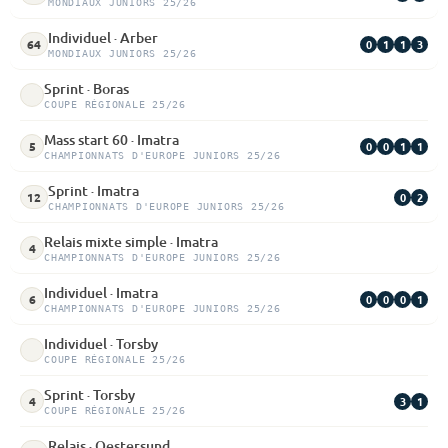
MONDIAUX JUNIORS 25/26
Individuel · Arber
0
1
1
3
64
MONDIAUX JUNIORS 25/26
Sprint · Boras
COUPE RÉGIONALE 25/26
Mass start 60 · Imatra
0
0
1
1
5
CHAMPIONNATS D'EUROPE JUNIORS 25/26
Sprint · Imatra
0
2
12
CHAMPIONNATS D'EUROPE JUNIORS 25/26
Relais mixte simple · Imatra
4
CHAMPIONNATS D'EUROPE JUNIORS 25/26
Individuel · Imatra
0
0
0
1
6
CHAMPIONNATS D'EUROPE JUNIORS 25/26
Individuel · Torsby
COUPE RÉGIONALE 25/26
Sprint · Torsby
3
1
4
COUPE RÉGIONALE 25/26
Relais · Oestersund