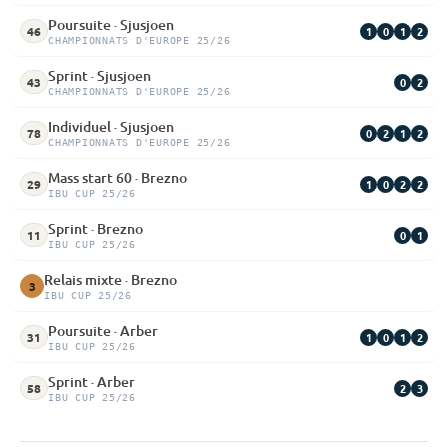
Poursuite · Sjusjoen
1
0
1
2
46
CHAMPIONNATS D'EUROPE 25/26
Sprint · Sjusjoen
0
2
43
CHAMPIONNATS D'EUROPE 25/26
Individuel · Sjusjoen
0
2
1
2
78
CHAMPIONNATS D'EUROPE 25/26
Mass start 60 · Brezno
1
0
2
2
29
IBU CUP 25/26
Sprint · Brezno
0
1
11
IBU CUP 25/26
Relais mixte · Brezno
3
IBU CUP 25/26
Poursuite · Arber
1
0
1
2
31
IBU CUP 25/26
Sprint · Arber
2
3
58
IBU CUP 25/26