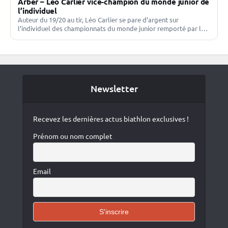
Arber – Léo Carlier vice-champion du monde junior de
l’individuel
Auteur du 19/20 au tir, Léo Carlier se pare d’argent sur
l’individuel des championnats du monde junior remporté par le
Suédois Philip Lindkvist-Floetten. Des débuts en…
Newsletter
Recevez les dernières actus biathlon exclusives !
Prénom ou nom complet
Email