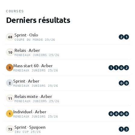
COURSES
Derniers résultats
Sprint · Oslo
2
1
68
COUPE DU MONDE 25/26
Relais · Arber
10
MONDIAUX JUNIORS 25/26
Mass start 60 · Arber
1
1
0
2
3
MONDIAUX JUNIORS 25/26
Sprint · Arber
0
0
2
MONDIAUX JUNIORS 25/26
Relais mixte · Arber
11
MONDIAUX JUNIORS 25/26
Individuel · Arber
0
0
0
0
1
MONDIAUX JUNIORS 25/26
Sprint · Sjusjoen
1
3
73
IBU CUP 25/26