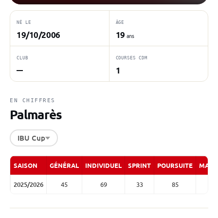
NÉ LE
ÂGE
19/10/2006
19
ans
CLUB
COURSES CDM
1
—
EN CHIFFRES
Palmarès
IBU Cup
SAISON
GÉNÉRAL
INDIVIDUEL
SPRINT
POURSUITE
MASS
2025/2026
45
69
33
85