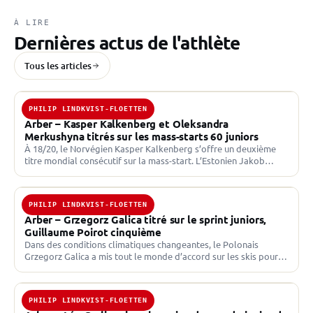
À LIRE
Dernières actus de l'athlète
Tous les articles
PHILIP LINDKVIST-FLOETTEN
6 MARS 2026 · JUNIOR CUP
Arber – Kasper Kalkenberg et Oleksandra
Merkushyna titrés sur les mass-starts 60 juniors
À 18/20, le Norvégien Kasper Kalkenberg s’offre un deuxième
titre mondial consécutif sur la mass-start. L’Estonien Jakob
Kublin et le Suédois Philip Lindkvist-Floetten complètent le
podium.…
PHILIP LINDKVIST-FLOETTEN
3 MARS 2026 · JUNIOR CUP
Arber – Grzegorz Galica titré sur le sprint juniors,
Guillaume Poirot cinquième
Dans des conditions climatiques changeantes, le Polonais
Grzegorz Galica a mis tout le monde d’accord sur les skis pour
empocher le titre mondial juniors du sprint…
PHILIP LINDKVIST-FLOETTEN
28 FÉV. 2026 · JUNIOR CUP