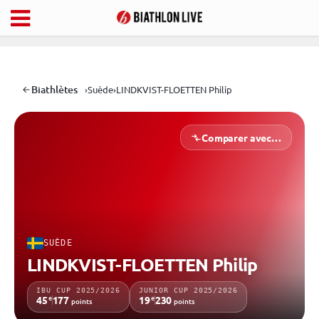
Biathlètes
›
Suède
›
LINDKVIST-FLOETTEN Philip
Comparer avec…
SUÈDE
LINDKVIST-FLOETTEN Philip
IBU CUP 2025/2026
JUNIOR CUP 2025/2026
e
e
45
177
19
230
points
points