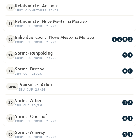
Relais mixte · Antholz
19
JEUX OLYMPIQUES 25/26
Relais mixte · Nove Mesto na Morave
13
COUPE DU MONDE 25/26
Individuel court · Nove Mesto na Morave
2
2
0
3
88
COUPE DU MONDE 25/26
Sprint · Ruhpolding
1
1
74
COUPE DU MONDE 25/26
Sprint · Brezno
0
0
14
IBU CUP 25/26
Poursuite · Arber
DNS
IBU CUP 25/26
Sprint · Arber
1
2
30
IBU CUP 25/26
Sprint · Oberhof
0
1
63
COUPE DU MONDE 25/26
Sprint · Annecy
1
1
80
COUPE DU MONDE 25/26