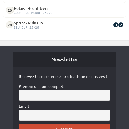
Relais · Hochfilzen
20
COUPE DU MONDE 25/26
Sprint · Ridnaun
3
2
78
IBU CUP 25/26
Newsletter
Recevez les dernières actus biathlon exclusives !
Prénom ou nom complet
Email