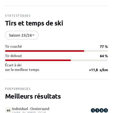
STATISTIQUES
Tirs et temps de ski
Saison 25/26
Tir couché
77 %
Tir debout
64 %
Écart à ski
sur le meilleur temps
+11,8
s/km
PERFORMANCES
Meilleurs résultats
Individuel · Oestersund
1
1
0
1
60
COUPE DU MONDE 25/26