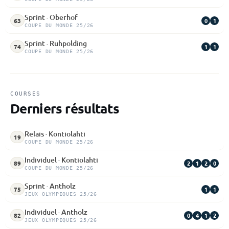
Sprint · Oberhof
0
1
63
COUPE DU MONDE 25/26
Sprint · Ruhpolding
1
1
74
COUPE DU MONDE 25/26
COURSES
Derniers résultats
Relais · Kontiolahti
19
COUPE DU MONDE 25/26
Individuel · Kontiolahti
2
1
2
0
89
COUPE DU MONDE 25/26
Sprint · Antholz
1
1
75
JEUX OLYMPIQUES 25/26
Individuel · Antholz
0
4
1
2
82
JEUX OLYMPIQUES 25/26