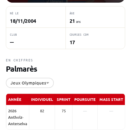
NÉ LE
ÂGE
18/11/2004
21
ans
CLUB
COURSES CDM
17
—
EN CHIFFRES
Palmarès
Jeux Olympiques
ANNÉE
INDIVIDUEL
SPRINT
POURSUITE
MASS START
R
2026
82
75
—
—
Antholz-
Anterselva