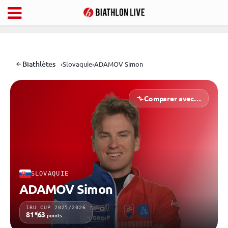
Biathlètes
›
Slovaquie
›
ADAMOV Simon
Comparer avec…
SLOVAQUIE
ADAMOV Simon
IBU CUP 2025/2026
e
81
63
points