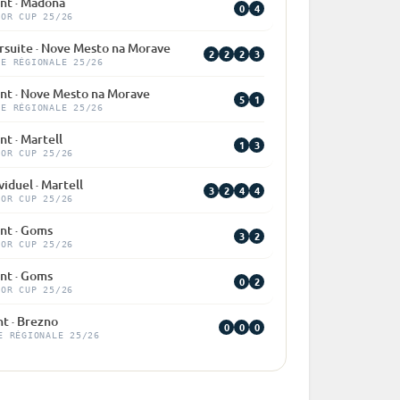
int · Madona
0
4
IOR CUP 25/26
rsuite · Nove Mesto na Morave
2
2
2
3
PE RÉGIONALE 25/26
int · Nove Mesto na Morave
5
1
PE RÉGIONALE 25/26
nt · Martell
1
3
IOR CUP 25/26
viduel · Martell
3
2
4
4
IOR CUP 25/26
int · Goms
3
2
IOR CUP 25/26
int · Goms
0
2
IOR CUP 25/26
nt · Brezno
0
0
0
E RÉGIONALE 25/26