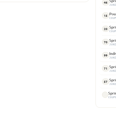
Spr
46
JUN
Pou
15
COU
Spr
20
COU
Spri
70
JUN
Indi
99
JUN
Spr
71
JUN
Spr
57
JUN
Spri
COUP