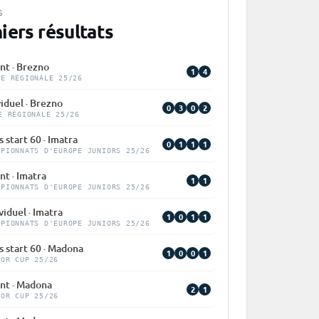
S
iers résultats
nt · Brezno
1
4
PE RÉGIONALE 25/26
viduel · Brezno
0
3
0
2
E RÉGIONALE 25/26
 start 60 · Imatra
0
1
1
1
MPIONNATS D'EUROPE JUNIORS 25/26
nt · Imatra
1
1
MPIONNATS D'EUROPE JUNIORS 25/26
viduel · Imatra
1
0
1
1
MPIONNATS D'EUROPE JUNIORS 25/26
 start 60 · Madona
1
0
0
1
IOR CUP 25/26
int · Madona
2
1
IOR CUP 25/26