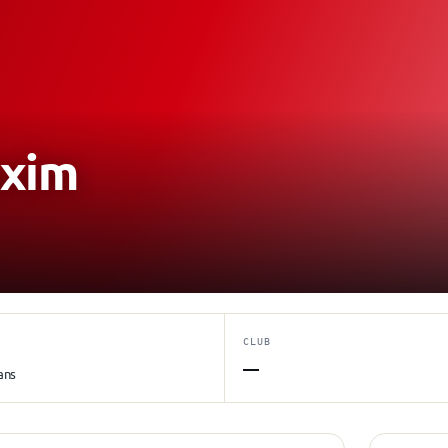
xim
CLUB
—
ans