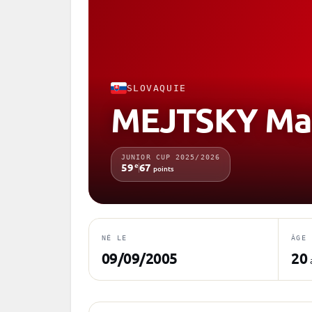
SLOVAQUIE
MEJTSKY Ma
JUNIOR CUP 2025/2026
e
59
67
points
NÉ LE
ÂGE
09/09/2005
20