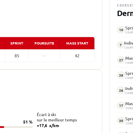
COURSE
Dern
Spri
10
COU
Indi
SPRINT
POURSUITE
MASS START
7
COUP
85
—
42
Mass
27
CHA
Spri
38
CHA
Indi
26
CHA
Mass
17
JUN
Écart à ski
Spr
sur le meilleur temps
30
51 %
JUN
+17,6
s/km