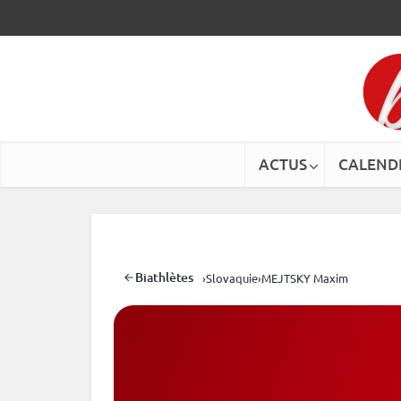
ACTUS
CALEND
Biathlètes
›
Slovaquie
›
MEJTSKY Maxim