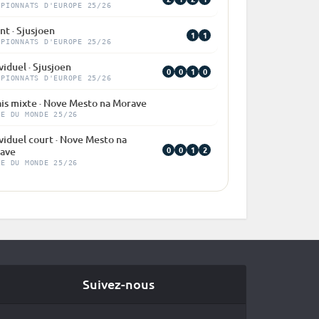
MPIONNATS D'EUROPE 25/26
nt · Sjusjoen
1
1
MPIONNATS D'EUROPE 25/26
viduel · Sjusjoen
0
0
1
0
MPIONNATS D'EUROPE 25/26
ais mixte · Nove Mesto na Morave
PE DU MONDE 25/26
viduel court · Nove Mesto na
0
0
1
2
ave
PE DU MONDE 25/26
Suivez-nous