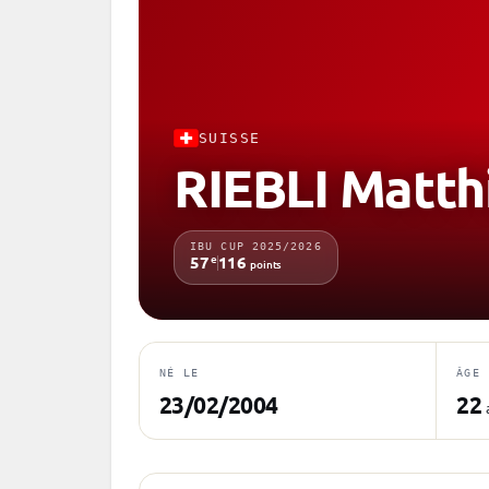
SUISSE
RIEBLI Matth
IBU CUP 2025/2026
e
57
116
points
NÉ LE
ÂGE
23/02/2004
22