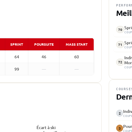
PERFOR
Meil
Spri
70
COU
Spri
SPRINT
POURSUITE
MASS START
71
COU
64
46
60
Indi
72
Mor
COU
99
—
—
COURSE
Dern
Indi
2
COUP
Pour
Écart à ski
3
COUP