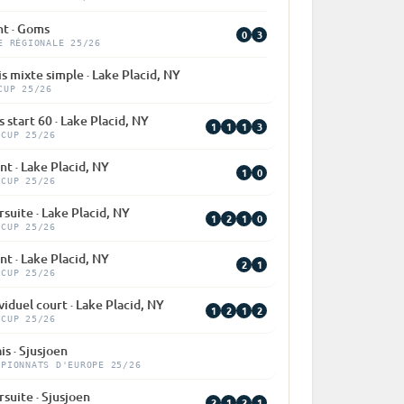
nt · Goms
0
3
E RÉGIONALE 25/26
is mixte simple · Lake Placid, NY
CUP 25/26
 start 60 · Lake Placid, NY
1
1
1
3
 CUP 25/26
nt · Lake Placid, NY
1
0
 CUP 25/26
suite · Lake Placid, NY
1
2
1
0
 CUP 25/26
nt · Lake Placid, NY
2
1
 CUP 25/26
viduel court · Lake Placid, NY
1
2
1
2
 CUP 25/26
is · Sjusjoen
MPIONNATS D'EUROPE 25/26
suite · Sjusjoen
2
1
2
1