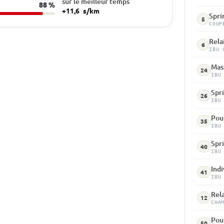
sur le meilleur temps
88 %
+11,6
s/km
Spri
5
COUP
Rela
6
IBU 
Mass
24
IBU
Spri
26
IBU
Pour
35
IBU
Spri
40
IBU
Indi
41
IBU
Rela
12
CHA
Pour
50