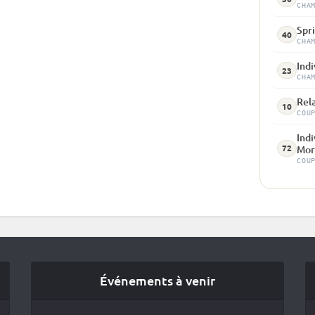
CHA
Spri
40
CHA
Indi
23
CHA
Rel
10
COU
Indi
72
Mor
COU
Événements à venir