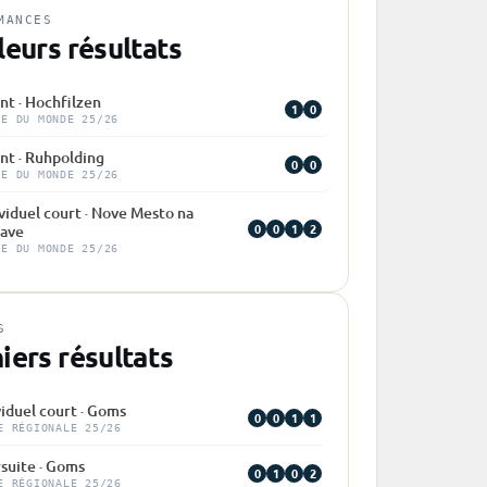
MANCES
leurs résultats
nt · Hochfilzen
1
0
PE DU MONDE 25/26
nt · Ruhpolding
0
0
PE DU MONDE 25/26
viduel court · Nove Mesto na
0
0
1
2
ave
PE DU MONDE 25/26
S
iers résultats
viduel court · Goms
0
0
1
1
E RÉGIONALE 25/26
suite · Goms
0
1
0
2
E RÉGIONALE 25/26