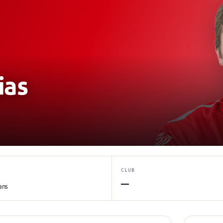
ias
CLUB
—
ans