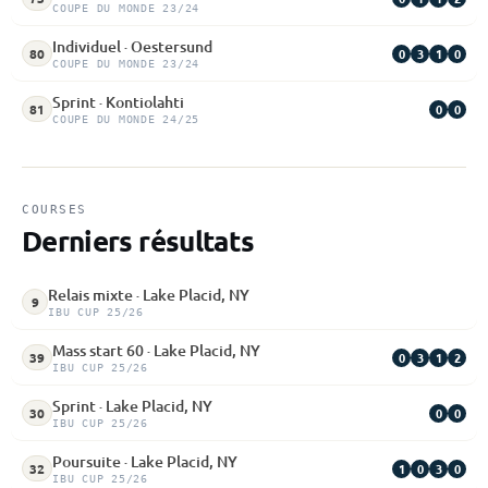
COUPE DU MONDE 23/24
Individuel · Oestersund
0
3
1
0
80
COUPE DU MONDE 23/24
Sprint · Kontiolahti
0
0
81
COUPE DU MONDE 24/25
COURSES
Derniers résultats
Relais mixte · Lake Placid, NY
9
IBU CUP 25/26
Mass start 60 · Lake Placid, NY
0
3
1
2
39
IBU CUP 25/26
Sprint · Lake Placid, NY
0
0
30
IBU CUP 25/26
Poursuite · Lake Placid, NY
1
0
3
0
32
IBU CUP 25/26