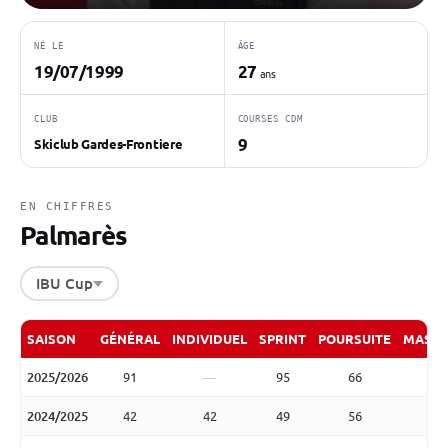
NÉ LE
ÂGE
19/07/1999
27
ans
CLUB
COURSES CDM
9
Skiclub Gardes-Frontiere
EN CHIFFRES
Palmarès
IBU Cup
SAISON
GÉNÉRAL
INDIVIDUEL
SPRINT
POURSUITE
MASS 
2025/2026
91
—
95
66
8
2024/2025
42
42
49
56
2