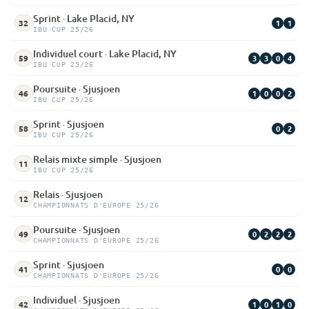
Sprint · Lake Placid, NY
1
1
32
IBU CUP 25/26
Individuel court · Lake Placid, NY
3
3
0
4
59
IBU CUP 25/26
Poursuite · Sjusjoen
1
0
0
2
46
IBU CUP 25/26
Sprint · Sjusjoen
0
2
58
IBU CUP 25/26
Relais mixte simple · Sjusjoen
11
IBU CUP 25/26
Relais · Sjusjoen
12
CHAMPIONNATS D'EUROPE 25/26
Poursuite · Sjusjoen
0
2
2
2
49
CHAMPIONNATS D'EUROPE 25/26
Sprint · Sjusjoen
0
0
41
CHAMPIONNATS D'EUROPE 25/26
Individuel · Sjusjoen
1
0
1
0
42