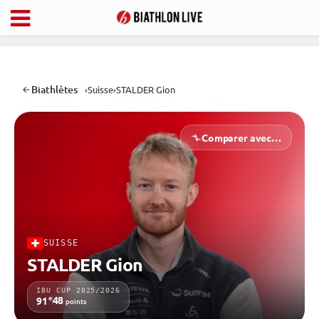
Biathlètes
›
Suisse
›
STALDER Gion
Comparer avec…
SUISSE
STALDER Gion
IBU CUP 2025/2026
e
48
91
points