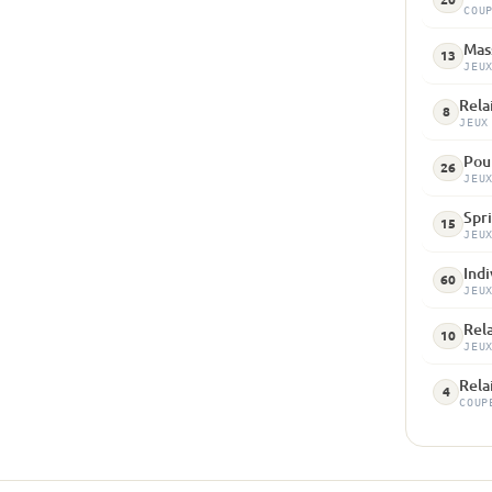
COU
Mass
13
JEU
Rela
8
JEUX
Pour
26
JEU
Spri
15
JEU
Indi
60
JEU
Rela
10
JEU
Rela
4
COUP