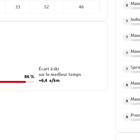
Mass
5
33
52
46
COUP
Indi
7
COUP
Mass
7
CHAM
Mass
7
CHAM
Spri
Écart à ski
7
COUP
sur le meilleur temps
86 %
+6,4
s/km
Mass
8
COUP
Mass
8
COUP
Pour
8
COUP