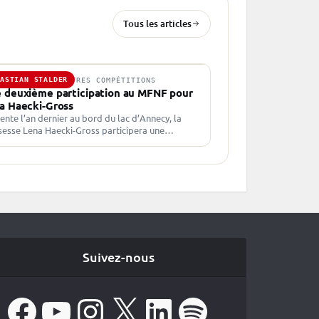
Tous les articles
BASTIAN STALDER
JUIL. 2024 · AUTRES COMPÉTITIONS
 deuxième participation au MFNF pour
a Haecki-Gross
ente l’an dernier au bord du lac d’Annecy, la
sesse Lena Haecki-Gross participera une
elle fois au Martin Fourcade Nordic Festival le
oût prochain. Lena…
Suivez-nous
Facebook
YouTube
Instagram
X
LinkedIn
Spotify