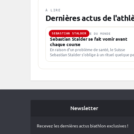
À LIRE
Dernières actus de l'athl
SEBASTIAN STALDER
17 OCT. 2024 · COUPE DU MONDE
Sebastian Stalder se fait vomir avant
chaque course
En raison d’un problème de santé, le Suisse
Sebastian Stalder s’oblige à un rituel quelque p
particulier avant chaque départ. Une routine
particulière pour Sebastian Stalder…
Newsletter
Recevez les dernières actus biathlon exclusives !