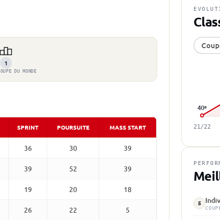
EVOLUT
Clas
Coup
1
COUPE DU MONDE
40
e
SPRINT
POURSUITE
MASS START
21/22
36
30
39
PERFOR
39
52
39
Meil
19
20
18
Indi
5
COUP
26
22
5