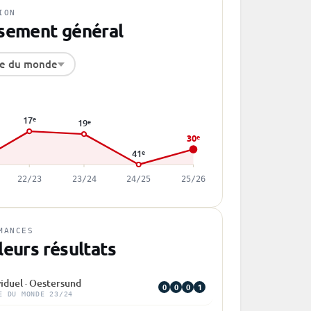
ION
sement général
e du monde
17
e
19
e
30
e
41
e
22/23
23/24
24/25
25/26
MANCES
leurs résultats
viduel · Oestersund
0
0
0
1
E DU MONDE 23/24