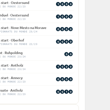
 start · Oestersund
1
0
0
0
E DU MONDE 22/23
viduel · Oestersund
1
0
0
0
E DU MONDE 22/23
 start · Nove Mesto na Morave
0
0
0
0
PIONNATS DU MONDE 23/24
 start · Oberhof
0
0
0
0
PIONNATS DU MONDE 22/23
nt · Ruhpolding
0
0
E DU MONDE 23/24
 start · Antholz
1
0
0
0
E DU MONDE 23/24
 start · Annecy
0
0
0
0
E DU MONDE 22/23
suite · Antholz
0
0
1
0
E DU MONDE 22/23