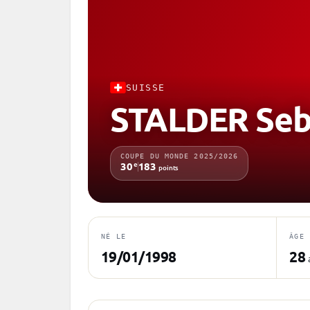
SUISSE
STALDER Seb
COUPE DU MONDE 2025/2026
e
30
183
points
NÉ LE
ÂGE
19/01/1998
28