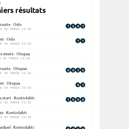
S
iers résultats
suite · Oslo
1
2
0
1
PE DU MONDE 25/26
nt · Oslo
1
1
PE DU MONDE 25/26
is mixte · Otepaa
E DU MONDE 25/26
rsuite · Otepaa
0
0
3
0
PE DU MONDE 25/26
nt · Otepaa
0
1
PE DU MONDE 25/26
 start · Kontiolahti
1
0
0
0
PE DU MONDE 25/26
is · Kontiolahti
PE DU MONDE 25/26
viduel · Kontiolahti
0
0
1
0