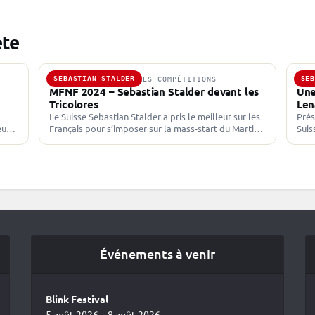
ète
SEBASTIAN STALDER
SE
31 AOÛT 2024 · AUTRES COMPÉTITIONS
15 
MFNF 2024 – Sebastian Stalder devant les
Une
Tricolores
Len
Le Suisse Sebastian Stalder a pris le meilleur sur les
Prés
eu
Français pour s’imposer sur la mass-start du Martin
Suis
Fourcade Nordic Festival. Émilien Jacquelin et Éric
nouv
Perrot…
31 a
Événements à venir
Blink Festival
5 août 2026 – 8 août 2026