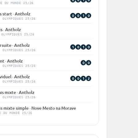
PE DU MONDE 25/26
 start · Antholz
0
0
1
0
X OLYMPIQUES 25/26
is · Antholz
 OLYMPIQUES 25/26
suite · Antholz
1
0
1
0
X OLYMPIQUES 25/26
nt · Antholz
0
0
X OLYMPIQUES 25/26
viduel · Antholz
0
0
1
2
X OLYMPIQUES 25/26
is mixte · Antholz
X OLYMPIQUES 25/26
is mixte simple · Nove Mesto na Morave
E DU MONDE 25/26