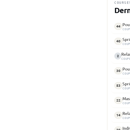
COURSE
Dern
Pour
44
COU
Spri
40
COU
Rela
2
COUP
Pou
30
COU
Spri
53
COU
Mass
22
COU
Rela
14
COU
Indi
20