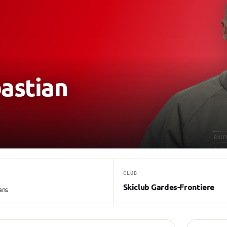
astian
CLUB
Skiclub Gardes-Frontiere
ans