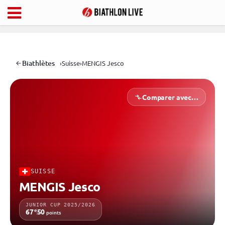
Biathlètes
›
Suisse
›
MENGIS Jesco
Comparer avec…
SUISSE
MENGIS Jesco
JUNIOR CUP 2025/2026
e
67
50
points