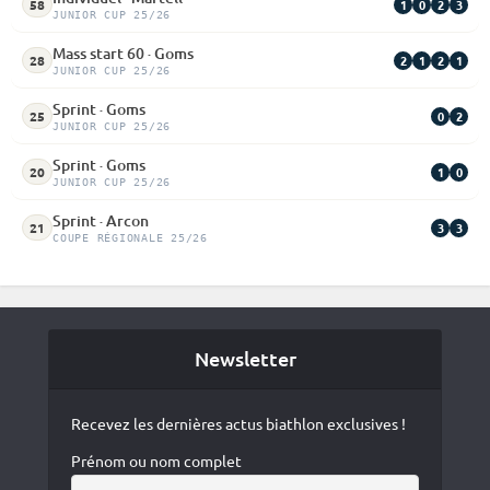
1
0
2
3
58
JUNIOR CUP 25/26
Mass start 60 · Goms
2
1
2
1
28
JUNIOR CUP 25/26
Sprint · Goms
0
2
25
JUNIOR CUP 25/26
Sprint · Goms
1
0
20
JUNIOR CUP 25/26
Sprint · Arcon
3
3
21
COUPE RÉGIONALE 25/26
Newsletter
Recevez les dernières actus biathlon exclusives !
Prénom ou nom complet