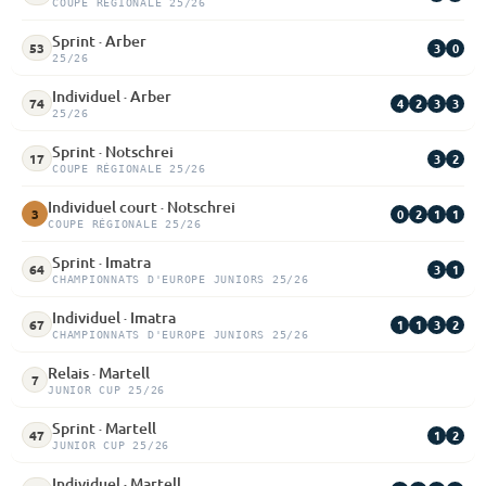
COUPE RÉGIONALE 25/26
Sprint · Arber
3
0
53
25/26
Individuel · Arber
4
2
3
3
74
25/26
Sprint · Notschrei
3
2
17
COUPE RÉGIONALE 25/26
Individuel court · Notschrei
0
2
1
1
3
COUPE RÉGIONALE 25/26
Sprint · Imatra
3
1
64
CHAMPIONNATS D'EUROPE JUNIORS 25/26
Individuel · Imatra
1
1
3
2
67
CHAMPIONNATS D'EUROPE JUNIORS 25/26
Relais · Martell
7
JUNIOR CUP 25/26
Sprint · Martell
1
2
47
JUNIOR CUP 25/26
Individuel · Martell