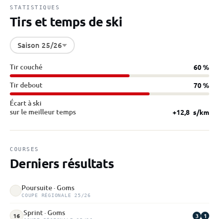
STATISTIQUES
Tirs et temps de ski
Saison 25/26
Tir couché
60 %
Tir debout
70 %
Écart à ski
sur le meilleur temps
+12,8
s/km
COURSES
Derniers résultats
Poursuite · Goms
COUPE RÉGIONALE 25/26
Sprint · Goms
3
1
16