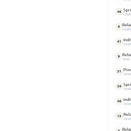
Spri
46
COU
Relai
8
COUP
Indi
41
COU
Rela
9
JEUX
Pour
31
JEU
Spri
34
JEU
Indi
48
JEU
Rela
13
JEU
Rela
8