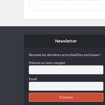
Norvégien Endre Stroemsheim remporte le titre
10 pour Ambroise Meunier. La course parfaite…
Newsletter
Recevez les dernières actus biathlon exclusives !
Prénom ou nom complet
Email