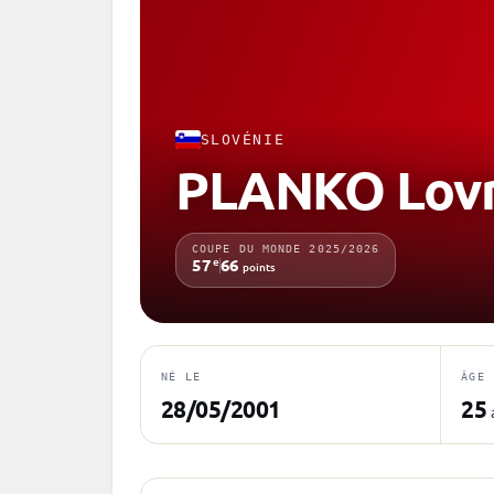
SLOVÉNIE
PLANKO Lov
COUPE DU MONDE 2025/2026
e
57
66
points
NÉ LE
ÂGE
28/05/2001
25