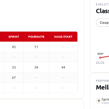
EVOLUT
Clas
Coup
SPRINT
POURSUITE
MASS START
45
71
—
101
e
—
—
—
21/22
33
39
44
67
—
—
PERFOR
Meil
—
—
—
Spri
9
COUP