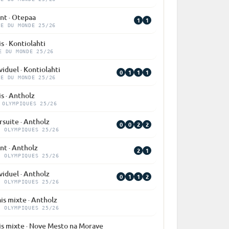
nt · Otepaa
1
1
PE DU MONDE 25/26
s · Kontiolahti
E DU MONDE 25/26
viduel · Kontiolahti
0
1
1
1
PE DU MONDE 25/26
is · Antholz
 OLYMPIQUES 25/26
suite · Antholz
0
0
2
2
X OLYMPIQUES 25/26
nt · Antholz
2
1
X OLYMPIQUES 25/26
viduel · Antholz
0
1
1
2
X OLYMPIQUES 25/26
is mixte · Antholz
X OLYMPIQUES 25/26
is mixte · Nove Mesto na Morave