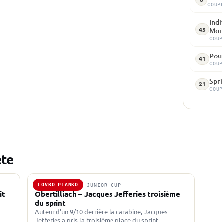
COUP
Indi
45
Mor
COU
Pou
41
COU
Spri
21
COU
ète
LOVRO PLANKO
17 DÉC. 2022 · JUNIOR CUP
it
Obertilliach – Jacques Jefferies troisième
du sprint
Auteur d’un 9/10 derrière la carabine, Jacques
Jefferies a pris la troisième place du sprint