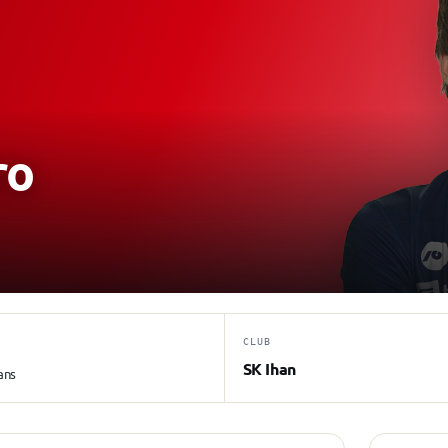
ro
CLUB
SK Ihan
ans