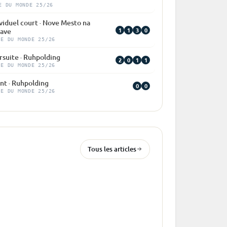
E DU MONDE 25/26
viduel court · Nove Mesto na
1
1
3
0
ave
PE DU MONDE 25/26
rsuite · Ruhpolding
2
0
1
1
PE DU MONDE 25/26
nt · Ruhpolding
0
0
PE DU MONDE 25/26
Tous les articles