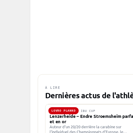
À LIRE
Dernières actus de l'athl
LOVRO PLANKO
25 JAN. 2023 · IBU CUP
Lenzerheide – Endre Stroemsheim parfa
et en or
Auteur d’un 20/20 derrière la carabine sur
l’individuel des Championnats d’Europe, le