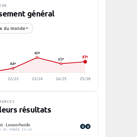
ION
sement général
e du monde
40
e
57
e
65
e
84
e
22/23
23/24
24/25
25/26
MANCES
leurs résultats
nt · Lenzerheide
0
0
E DU MONDE 23/24