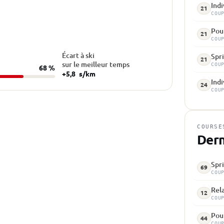
Indi
21
COU
Pou
21
COU
Écart à ski
Spri
21
sur le meilleur temps
COU
68 %
+5,8
s/km
Indi
24
COU
COURSE
Dern
Spri
69
COU
Rela
12
COU
Pou
44
COU