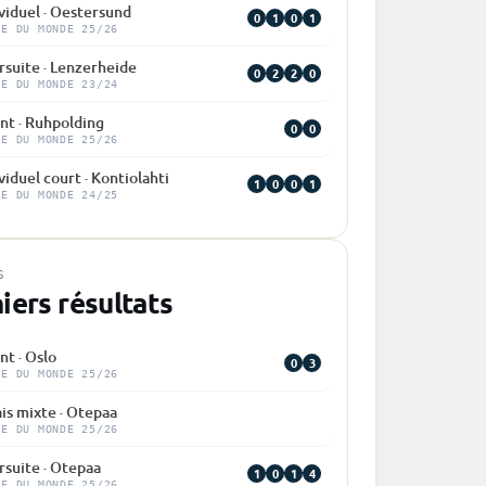
viduel · Oestersund
0
1
0
1
PE DU MONDE 25/26
rsuite · Lenzerheide
0
2
2
0
PE DU MONDE 23/24
nt · Ruhpolding
0
0
PE DU MONDE 25/26
viduel court · Kontiolahti
1
0
0
1
PE DU MONDE 24/25
S
iers résultats
nt · Oslo
0
3
PE DU MONDE 25/26
is mixte · Otepaa
PE DU MONDE 25/26
rsuite · Otepaa
1
0
1
4
PE DU MONDE 25/26