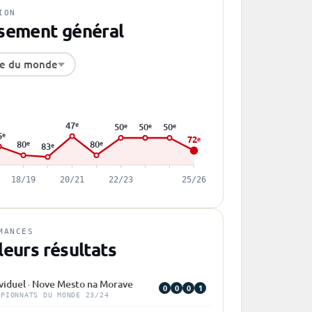
ION
sement général
e du monde
47
e
50
50
50
e
e
e
5
e
72
e
80
80
e
e
83
e
18/19
20/21
22/23
25/26
MANCES
leurs résultats
ividuel · Nove Mesto na Morave
0
0
0
1
MPIONNATS DU MONDE 23/24