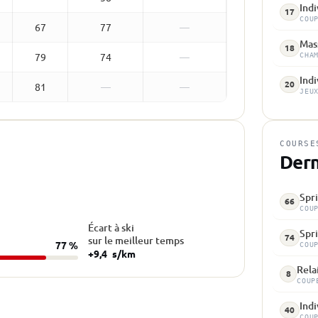
Indi
17
COU
67
77
—
Mass
18
79
74
—
CHA
Indi
20
81
—
—
JEU
COURSE
Dern
Spri
66
COU
Écart à ski
Spri
74
sur le meilleur temps
77 %
COU
+9,4
s/km
Relai
8
COUP
Indi
40
COU