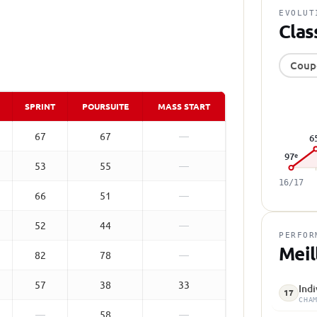
EVOLUT
Clas
Coup
SPRINT
POURSUITE
MASS START
67
67
—
6
97
e
53
55
—
16/17
66
51
—
52
44
—
PERFOR
Meil
82
78
—
57
38
33
Ind
17
CHA
—
58
—