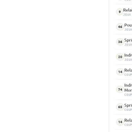
Rela
9
JEUX
Pour
46
JEU
Spri
36
JEU
Indi
20
JEU
Rel
14
COU
Indi
74
Mor
COU
Spri
65
COU
Rela
14
COU