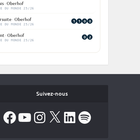
is · Oberhof
PE DU MONDE 25/26
rsuite · Oberhof
1
1
0
0
PE DU MONDE 25/26
nt · Oberhof
0
2
PE DU MONDE 25/26
Suivez-nous
Facebook
YouTube
Instagram
X
LinkedIn
Spotify