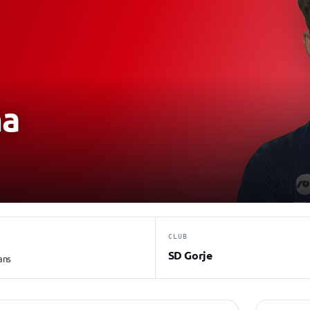
a
CLUB
SD Gorje
ans