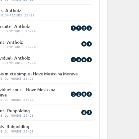
is · Antholz
 OLYMPIQUES 25/26
suite · Antholz
1
1
2
2
X OLYMPIQUES 25/26
nt · Antholz
0
1
X OLYMPIQUES 25/26
viduel · Antholz
0
0
0
1
X OLYMPIQUES 25/26
ais mixte simple · Nove Mesto na Morave
PE DU MONDE 25/26
viduel court · Nove Mesto na
0
2
0
4
ave
PE DU MONDE 25/26
nt · Ruhpolding
0
2
PE DU MONDE 25/26
is · Ruhpolding
PE DU MONDE 25/26