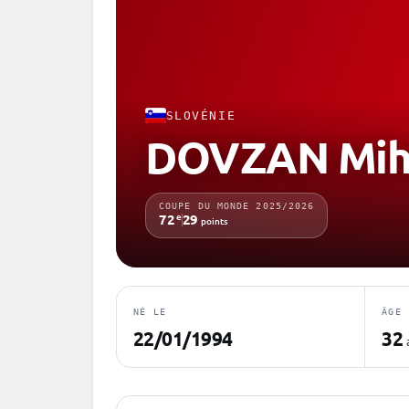
SLOVÉNIE
DOVZAN Mih
COUPE DU MONDE 2025/2026
e
72
29
points
NÉ LE
ÂGE
22/01/1994
32