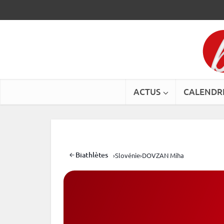
ACTUS
CALENDR
Biathlètes
›
Slovénie
›
DOVZAN Miha