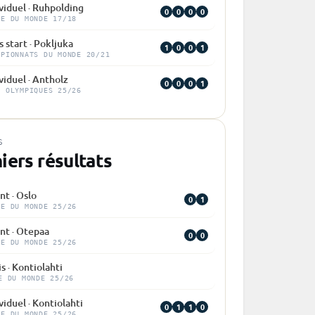
viduel · Ruhpolding
0
0
0
0
PE DU MONDE 17/18
 start · Pokljuka
1
0
0
1
MPIONNATS DU MONDE 20/21
viduel · Antholz
0
0
0
1
X OLYMPIQUES 25/26
S
iers résultats
nt · Oslo
0
1
PE DU MONDE 25/26
nt · Otepaa
0
0
PE DU MONDE 25/26
s · Kontiolahti
E DU MONDE 25/26
viduel · Kontiolahti
0
1
1
0
PE DU MONDE 25/26