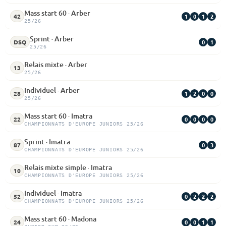
Mass start 60 · Arber
1
0
1
2
42
25/26
Sprint · Arber
0
1
DSQ
25/26
Relais mixte · Arber
13
25/26
Individuel · Arber
1
2
0
0
28
25/26
Mass start 60 · Imatra
0
0
0
0
22
CHAMPIONNATS D'EUROPE JUNIORS 25/26
Sprint · Imatra
0
3
87
CHAMPIONNATS D'EUROPE JUNIORS 25/26
Relais mixte simple · Imatra
10
CHAMPIONNATS D'EUROPE JUNIORS 25/26
Individuel · Imatra
0
2
2
2
52
CHAMPIONNATS D'EUROPE JUNIORS 25/26
Mass start 60 · Madona
0
0
1
1
24