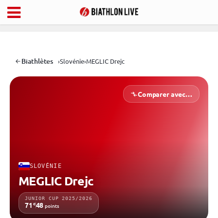
Biathlètes
›
Slovénie
›
MEGLIC Drejc
Comparer avec…
SLOVÉNIE
MEGLIC Drejc
JUNIOR CUP 2025/2026
e
71
48
points