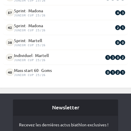
JUNIOR CUP 25/26
Sprint · Madona
4
3
57
JUNIOR CUP 25/26
Sprint · Madona
2
1
42
JUNIOR CUP 25/26
Sprint · Martell
0
0
38
JUNIOR CUP 25/26
Individuel · Martell
1
3
0
2
67
JUNIOR CUP 25/26
Mass start 60 · Goms
0
1
2
1
40
JUNIOR CUP 25/26
Newsletter
Recevez les dernières actus biathlon exclusives !