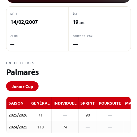
NÉ LE
ÂGE
14/02/2007
19
ans
CLUB
COURSES CDM
—
—
EN CHIFFRES
Palmarès
Junior Cup
SAISON
GÉNÉRAL
INDIVIDUEL
SPRINT
POURSUITE
MASS
2025/2026
71
—
90
—
2024/2025
118
74
—
—