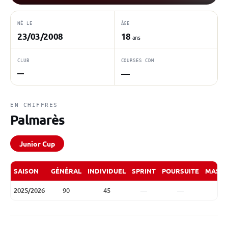
NÉ LE
ÂGE
23/03/2008
18
ans
CLUB
COURSES CDM
—
—
EN CHIFFRES
Palmarès
Junior Cup
SAISON
GÉNÉRAL
INDIVIDUEL
SPRINT
POURSUITE
MASS 
2025/2026
90
45
—
—