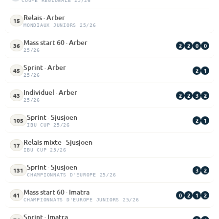
COUPE RÉGIONALE 25/26
Relais · Arber
15
MONDIAUX JUNIORS 25/26
Mass start 60 · Arber
2
2
0
0
36
25/26
Sprint · Arber
2
1
45
25/26
Individuel · Arber
2
2
3
2
43
25/26
Sprint · Sjusjoen
2
1
105
IBU CUP 25/26
Relais mixte · Sjusjoen
17
IBU CUP 25/26
Sprint · Sjusjoen
3
2
131
CHAMPIONNATS D'EUROPE 25/26
Mass start 60 · Imatra
0
2
1
2
41
CHAMPIONNATS D'EUROPE JUNIORS 25/26
Sprint · Imatra