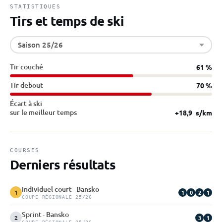
STATISTIQUES
Tirs et temps de ski
Saison 25/26
Tir couché
61 %
Tir debout
70 %
Écart à ski
sur le meilleur temps
+18,9
s/km
COURSES
Derniers résultats
Individuel court · Bansko
1
0
2
1
1
COUPE RÉGIONALE 25/26
Sprint · Bansko
3
1
2