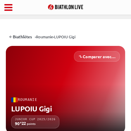
Biathlètes
›
Roumanie
›
LUPOIU Gigi
Comparer avec…
ROUMANIE
LUPOIU Gigi
JUNIOR CUP 2025/2026
e
22
90
points