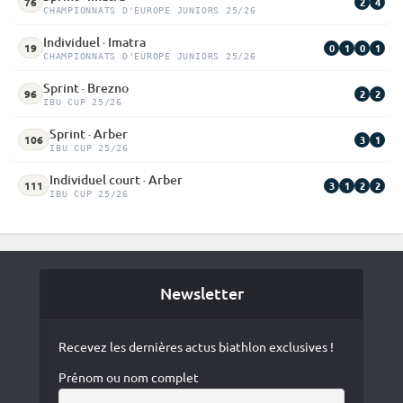
2
4
76
CHAMPIONNATS D'EUROPE JUNIORS 25/26
Individuel · Imatra
0
1
0
1
19
CHAMPIONNATS D'EUROPE JUNIORS 25/26
Sprint · Brezno
2
2
96
IBU CUP 25/26
Sprint · Arber
3
1
106
IBU CUP 25/26
Individuel court · Arber
3
1
2
2
111
IBU CUP 25/26
Newsletter
Recevez les dernières actus biathlon exclusives !
Prénom ou nom complet