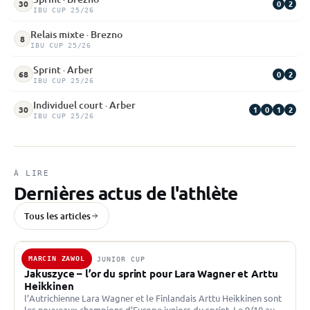
0
2
30
IBU CUP 25/26
Relais mixte · Brezno
8
IBU CUP 25/26
Sprint · Arber
0
2
68
IBU CUP 25/26
Individuel court · Arber
1
0
1
2
30
IBU CUP 25/26
À LIRE
Dernières actus de l'athlète
Tous les articles
MARCIN ZAWOL
10 FÉV. 2024 · JUNIOR CUP
Jakuszyce – l’or du sprint pour Lara Wagner et Arttu
Heikkinen
l’Autrichienne Lara Wagner et le Finlandais Arttu Heikkinen sont
les nouveaux champions d’Europe juniors du sprint. Le 9/10 au tir