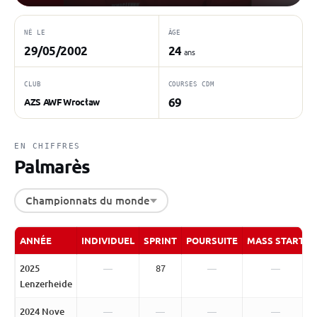
NÉ LE
ÂGE
29/05/2002
24
ans
CLUB
COURSES CDM
69
AZS AWF Wrocław
EN CHIFFRES
Palmarès
Championnats du monde
ANNÉE
INDIVIDUEL
SPRINT
POURSUITE
MASS START
2025
—
87
—
—
Lenzerheide
2024 Nove
—
—
—
—