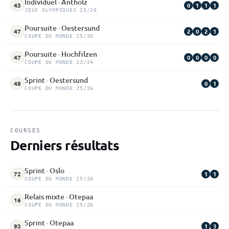
Individuel · Antholz
0
1
1
1
43
JEUX OLYMPIQUES 25/26
Poursuite · Oestersund
2
0
2
1
47
COUPE DU MONDE 25/26
Poursuite · Hochfilzen
0
0
0
0
47
COUPE DU MONDE 23/24
Sprint · Oestersund
0
1
48
COUPE DU MONDE 25/26
COURSES
Derniers résultats
Sprint · Oslo
1
1
72
COUPE DU MONDE 25/26
Relais mixte · Otepaa
16
COUPE DU MONDE 25/26
Sprint · Otepaa
1
3
93