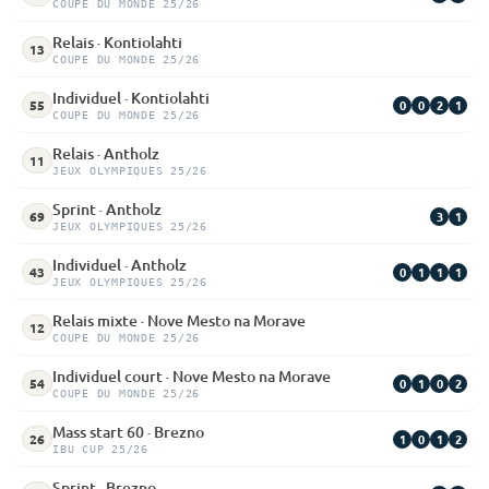
COUPE DU MONDE 25/26
Relais · Kontiolahti
13
COUPE DU MONDE 25/26
Individuel · Kontiolahti
0
0
2
1
55
COUPE DU MONDE 25/26
Relais · Antholz
11
JEUX OLYMPIQUES 25/26
Sprint · Antholz
3
1
69
JEUX OLYMPIQUES 25/26
Individuel · Antholz
0
1
1
1
43
JEUX OLYMPIQUES 25/26
Relais mixte · Nove Mesto na Morave
12
COUPE DU MONDE 25/26
Individuel court · Nove Mesto na Morave
0
1
0
2
54
COUPE DU MONDE 25/26
Mass start 60 · Brezno
1
0
1
2
26
IBU CUP 25/26
Sprint · Brezno