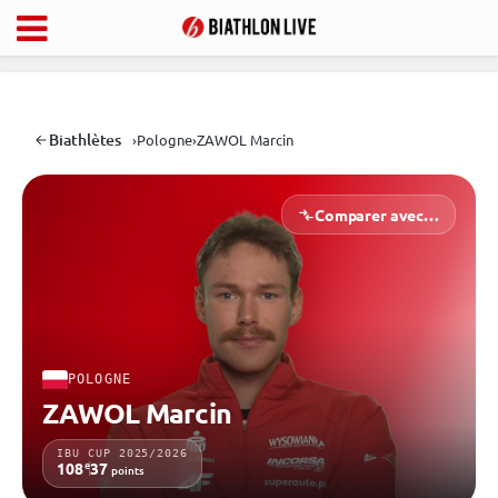
Biathlètes
›
Pologne
›
ZAWOL Marcin
Comparer avec…
POLOGNE
ZAWOL Marcin
IBU CUP 2025/2026
e
108
37
points