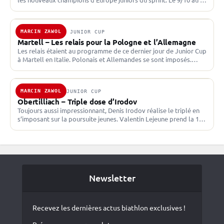
suffisent pour Lara Wagner et Arttu…
MARCIN ZAWOL
12 DÉC. 2021 · JUNIOR CUP
Martell – Les relais pour la Pologne et l’Allemagne
Les relais étaient au programme de ce dernier jour de Junior Cup
à Martell en Italie. Polonais et Allemandes se sont imposés.
Découvrez les résultats complets.…
MARCIN ZAWOL
3 MARS 2021 · JUNIOR CUP
Obertilliach – Triple dose d’Irodov
Toujours aussi impressionnant, Denis Irodov réalise le triplé en
s’imposant sur la poursuite jeunes. Valentin Lejeune prend la 10e
place. À l’image de Lena Repinc du…
Newsletter
Recevez les dernières actus biathlon exclusives !