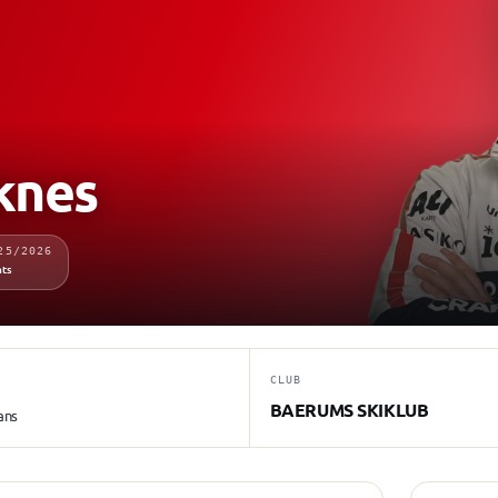
knes
25/2026
nts
CLUB
BAERUMS SKIKLUB
ans