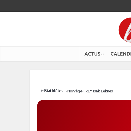
ACTUS
CALEND
Biathlètes
›
Norvège
›
FREY Isak Leknes