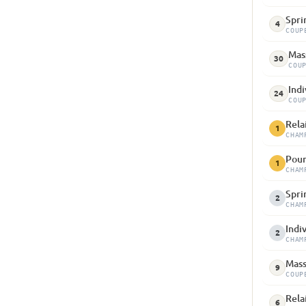
Spri
4
COUP
Mass
30
COU
Indi
24
COU
Relai
1
CHAM
Pour
1
CHAM
Spri
2
CHAM
Indiv
2
CHAM
Mass
9
COUP
Rela
6