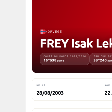
NORVÈGE
FREY Isak Le
COUPE DU MONDE 2025/2026
IBU CUP 20
e
e
15
538
33
240
points
poi
NÉ LE
ÂGE
28/08/2003
22