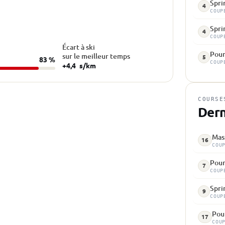
Spri
4
COUP
Sprin
4
COUP
Écart à ski
Pour
sur le meilleur temps
5
83 %
COUP
+4,4
s/km
COURSE
Dern
Mass
16
COU
Pour
7
COUP
Sprin
9
COUP
Pou
17
COU