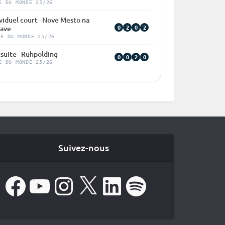
E DU MONDE 25/26
viduel court · Nove Mesto na
0
2
0
2
ave
PE DU MONDE 25/26
suite · Ruhpolding
0
0
2
0
E DU MONDE 25/26
Suivez-nous
Facebook
YouTube
Instagram
X
LinkedIn
Spotify