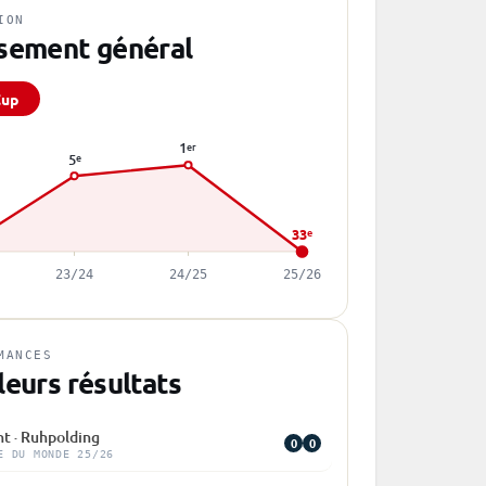
ION
sement général
Cup
1
er
5
e
33
e
23/24
24/25
25/26
MANCES
leurs résultats
nt · Ruhpolding
0
0
E DU MONDE 25/26