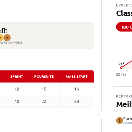
EVOLUT
Clas
IBU 
2
2
COUPE DU MONDE
32
e
22/23
SPRINT
POURSUITE
MASS START
12
15
16
PERFOR
40
32
28
Meil
Spri
3
COUP