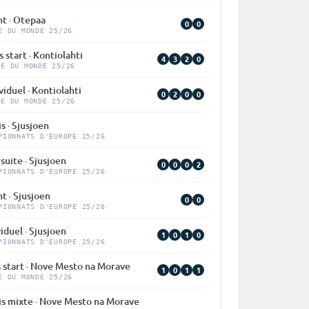
nt · Otepaa
0
0
E DU MONDE 25/26
 start · Kontiolahti
4
3
2
0
PE DU MONDE 25/26
viduel · Kontiolahti
0
2
0
0
PE DU MONDE 25/26
s · Sjusjoen
PIONNATS D'EUROPE 25/26
suite · Sjusjoen
0
0
0
2
PIONNATS D'EUROPE 25/26
nt · Sjusjoen
0
0
PIONNATS D'EUROPE 25/26
iduel · Sjusjoen
1
0
1
0
PIONNATS D'EUROPE 25/26
 start · Nove Mesto na Morave
1
0
1
1
E DU MONDE 25/26
is mixte · Nove Mesto na Morave