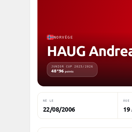
NORVÈGE
HAUG Andre
JUNIOR CUP 2025/2026
e
48
96
points
NÉ LE
ÂGE
22/08/2006
19