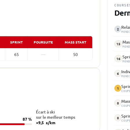
COURSE
Dern
Rela
2
MOND
Mass
SPRINT
POURSUITE
MASS START
15
MON
65
—
50
Spri
16
MON
Indi
6
MOND
Spri
1
COUP
Mass
8
COUP
Écart à ski
Spri
sur le meilleur temps
8
87 %
COUP
+9,5
s/km