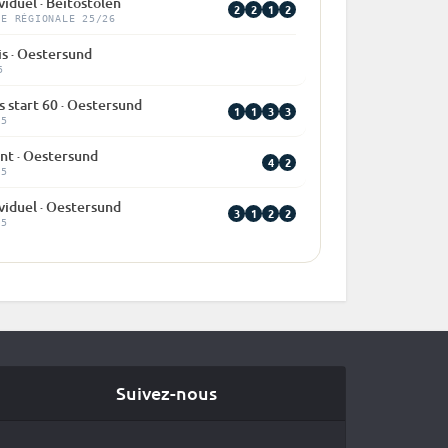
viduel · Beitostolen
2
2
1
2
PE RÉGIONALE 25/26
is · Oestersund
5
 start 60 · Oestersund
1
1
3
3
25
int · Oestersund
4
2
25
viduel · Oestersund
3
1
2
2
25
Suivez-nous