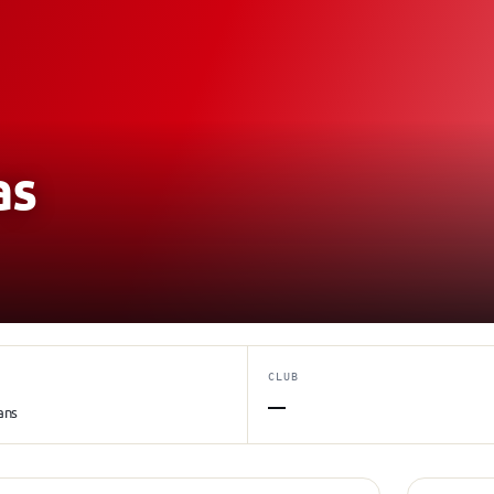
as
CLUB
—
ans