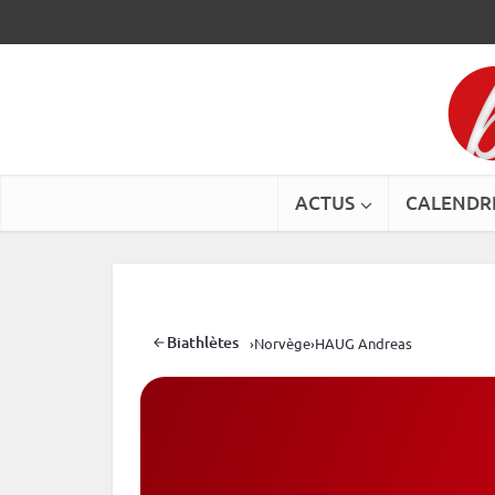
ACTUS
CALENDR
Biathlètes
›
Norvège
›
HAUG Andreas