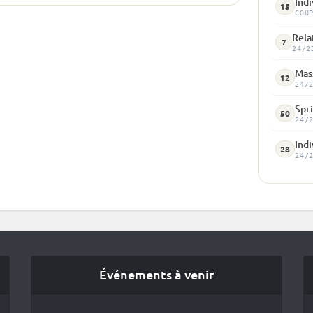
Indi
15
COU
Rela
7
24/2
Mass
12
24/
Spr
50
24/
Indi
28
24/
Événements à venir