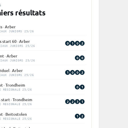
S
iers résultats
is · Arber
IAUX JUNIORS 25/26
 start 60 · Arber
0
1
0
2
DIAUX JUNIORS 25/26
nt · Arber
0
0
DIAUX JUNIORS 25/26
viduel · Arber
1
0
0
2
IAUX JUNIORS 25/26
nt · Trondheim
0
1
E RÉGIONALE 25/26
 start · Trondheim
2
2
3
1
E RÉGIONALE 25/26
nt · Beitostolen
1
2
E RÉGIONALE 25/26