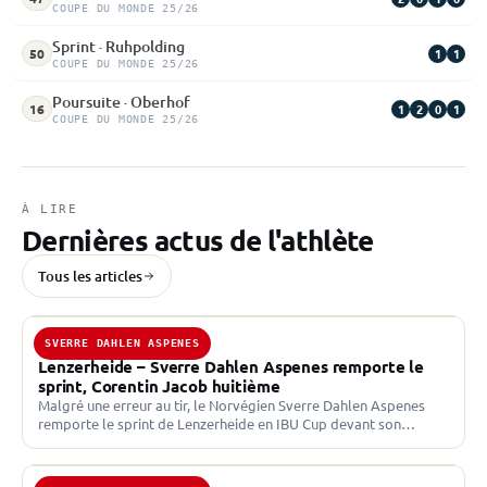
COUPE DU MONDE 25/26
Sprint · Ruhpolding
1
1
50
COUPE DU MONDE 25/26
Poursuite · Oberhof
1
2
0
1
16
COUPE DU MONDE 25/26
À LIRE
Dernières actus de l'athlète
Tous les articles
SVERRE DAHLEN ASPENES
19 DÉC. 2025 · IBU CUP
Lenzerheide – Sverre Dahlen Aspenes remporte le
sprint, Corentin Jacob huitième
Malgré une erreur au tir, le Norvégien Sverre Dahlen Aspenes
remporte le sprint de Lenzerheide en IBU Cup devant son
coéquipier Vetle Paulsen. Premier français, Corentin…