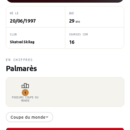
NÉ LE
ÂGE
20/06/1997
29
ans
CLUB
COURSES CDM
16
Skatval Skilag
EN CHIFFRES
Palmarès
1
PODIUMS COUPE DU
MONDE
Coupe du monde