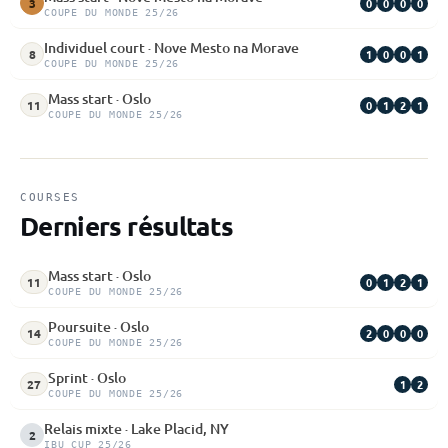
0
0
0
0
3
COUPE DU MONDE 25/26
Individuel court · Nove Mesto na Morave
1
0
0
1
8
COUPE DU MONDE 25/26
Mass start · Oslo
0
1
2
1
11
COUPE DU MONDE 25/26
COURSES
Derniers résultats
Mass start · Oslo
0
1
2
1
11
COUPE DU MONDE 25/26
Poursuite · Oslo
2
0
0
0
14
COUPE DU MONDE 25/26
Sprint · Oslo
1
2
27
COUPE DU MONDE 25/26
Relais mixte · Lake Placid, NY
2
IBU CUP 25/26