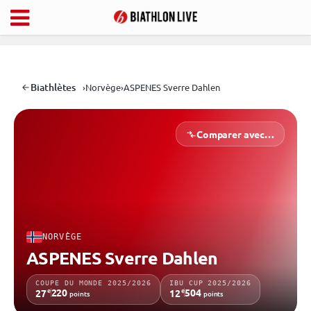
Biathlètes
›
Norvège
›
ASPENES Sverre Dahlen
Comparer avec…
NORVÈGE
ASPENES Sverre Dahlen
COUPE DU MONDE 2025/2026
IBU CUP 2025/2026
e
e
220
504
27
12
points
points