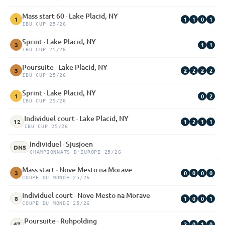
Mass start 60 · Lake Placid, NY
1
1
0
1
1
IBU CUP 25/26
Sprint · Lake Placid, NY
1
1
3
IBU CUP 25/26
Poursuite · Lake Placid, NY
2
2
2
2
3
IBU CUP 25/26
Sprint · Lake Placid, NY
0
2
1
IBU CUP 25/26
Individuel court · Lake Placid, NY
1
2
1
1
12
IBU CUP 25/26
Individuel · Sjusjoen
DNS
CHAMPIONNATS D'EUROPE 25/26
Mass start · Nove Mesto na Morave
0
0
0
0
3
COUPE DU MONDE 25/26
Individuel court · Nove Mesto na Morave
1
0
0
1
8
COUPE DU MONDE 25/26
Poursuite · Ruhpolding
2
0
1
0
47