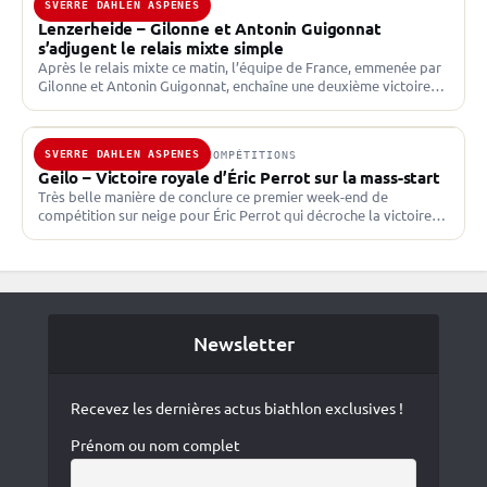
SVERRE DAHLEN ASPENES
17 DÉC. 2025 · IBU CUP
Lenzerheide – Gilonne et Antonin Guigonnat
s’adjugent le relais mixte simple
Après le relais mixte ce matin, l’équipe de France, emmenée par
Gilonne et Antonin Guigonnat, enchaîne une deuxième victoire
sur le relais mixte simple. La Finlande…
SVERRE DAHLEN ASPENES
16 NOV. 2025 · AUTRES COMPÉTITIONS
Geilo – Victoire royale d’Éric Perrot sur la mass-start
Très belle manière de conclure ce premier week-end de
compétition sur neige pour Éric Perrot qui décroche la victoire
avec le 20/20 au tir. Au terme…
Newsletter
Recevez les dernières actus biathlon exclusives !
Prénom ou nom complet