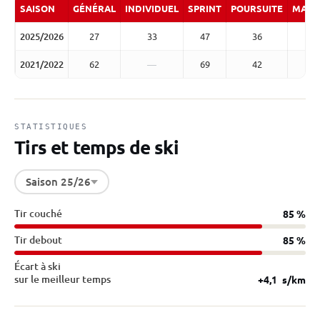
SAISON
GÉNÉRAL
INDIVIDUEL
SPRINT
POURSUITE
MASS
2025/2026
27
33
47
36
2021/2022
62
—
69
42
STATISTIQUES
Tirs et temps de ski
Saison 25/26
Tir couché
85 %
Tir debout
85 %
Écart à ski
sur le meilleur temps
+4,1
s/km