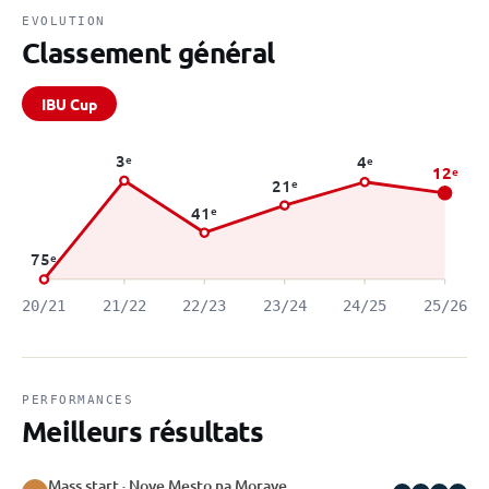
EVOLUTION
Classement général
IBU Cup
3
e
4
e
12
e
21
e
41
e
75
e
20/21
21/22
22/23
23/24
24/25
25/26
PERFORMANCES
Meilleurs résultats
Mass start · Nove Mesto na Morave