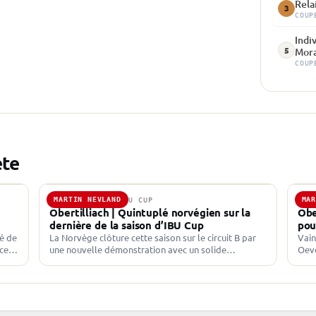
Rela
3
COUP
Indi
5
Mor
COUP
ète
MARTIN NEVLAND
MA
9 MARS 2024 · IBU CUP
2 M
Obertilliach | Quintuplé norvégien sur la
Obe
dernière de la saison d’IBU Cup
pou
lé de
La Norvège clôture cette saison sur le circuit B par
Vain
 ce
une nouvelle démonstration avec un solide
Oeve
 un
quintuplé. Sverre Dahlen Aspenes l’emporte devant
d’Ob
Martin Uldal et Martin…
comp