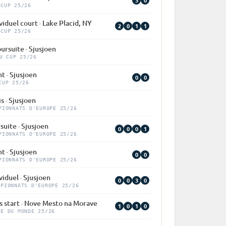
3
0
 CUP 25/26
viduel court · Lake Placid, NY
2
0
1
1
 CUP 25/26
ursuite · Sjusjoen
U CUP 25/26
nt · Sjusjoen
0
0
CUP 25/26
s · Sjusjoen
PIONNATS D'EUROPE 25/26
suite · Sjusjoen
0
0
0
1
PIONNATS D'EUROPE 25/26
nt · Sjusjoen
0
0
PIONNATS D'EUROPE 25/26
viduel · Sjusjoen
0
0
3
0
MPIONNATS D'EUROPE 25/26
s start · Nove Mesto na Morave
1
0
1
0
PE DU MONDE 25/26