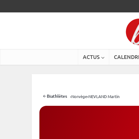
ACTUS
CALENDR
Biathlètes
›
Norvège
›
NEVLAND Martin