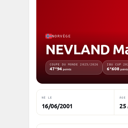
NORVÈGE
NEVLAND Ma
COUPE DU MONDE 2025/2026
IBU CUP 20
e
e
47
94
6
608
points
point
NÉ LE
ÂGE
16/06/2001
25