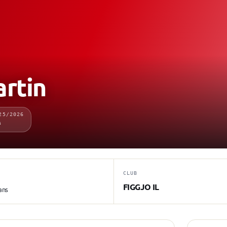
rtin
25/2026
s
CLUB
FIGGJO IL
ans