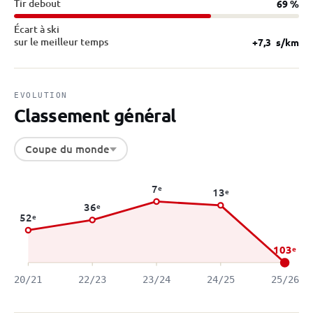
Tir debout
69 %
Écart à ski
sur le meilleur temps
+7,3
s/km
EVOLUTION
Classement général
Coupe du monde
7
e
13
e
36
e
52
e
103
e
20/21
22/23
23/24
24/25
25/26