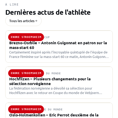
À LIRE
Dernières actus de l'athlète
Tous les articles
ENDRE STROEMSHEIM
17 JAN. 2026 · IBU CUP
Brezno-Osrblie – Antonin Guigonnat en patron sur la
mass-start 60
Certainement inspiré après l’incroyable quintuplé de l’équipe de
France féminine sur la mass-start 60 ce matin, Antonin Guigonnat
(19/20) s’impose dans un dernier tour à suspense…
ENDRE STROEMSHEIM
8 DÉC. 2025 · COUPE DU MONDE
Hochfilzen – Plusieurs changements pour la
sélection norvégienne
La fédération norvégienne a dévoilé sa sélection pour
Hochfilzen avec le retour en Coupe du monde de Vebjoern
Soerum et Johannes Dale-Skjevdal. Endre Stroemsheim et Isak…
ENDRE STROEMSHEIM
23 MARS 2025 · COUPE DU MONDE
Oslo-Holmenkollen – Eric Perrot deuxième de la