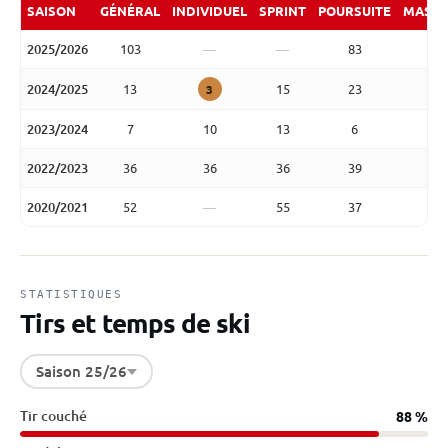
SAISON
GÉNÉRAL
INDIVIDUEL
SPRINT
POURSUITE
MASS 
2025/2026
103
—
—
83
2024/2025
13
15
23
1
3
2023/2024
7
10
13
6
1
2022/2023
36
36
36
39
3
2020/2021
52
—
55
37
STATISTIQUES
Tirs et temps de ski
Saison 25/26
Tir couché
88 %