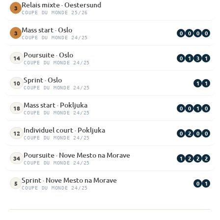
Relais mixte · Oestersund
3
COUPE DU MONDE 25/26
Mass start · Oslo
0
0
0
0
3
COUPE DU MONDE 24/25
Poursuite · Oslo
0
1
3
1
14
COUPE DU MONDE 24/25
Sprint · Oslo
1
1
10
COUPE DU MONDE 24/25
Mass start · Pokljuka
0
0
1
0
18
COUPE DU MONDE 24/25
Individuel court · Pokljuka
0
2
0
0
12
COUPE DU MONDE 24/25
Poursuite · Nove Mesto na Morave
1
2
2
2
34
COUPE DU MONDE 24/25
Sprint · Nove Mesto na Morave
0
1
5
COUPE DU MONDE 24/25