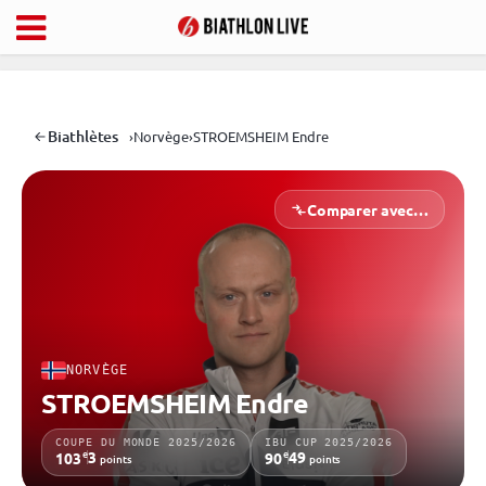
Biathlètes
›
Norvège
›
STROEMSHEIM Endre
Comparer avec…
NORVÈGE
STROEMSHEIM Endre
COUPE DU MONDE 2025/2026
IBU CUP 2025/2026
e
e
3
49
103
90
points
points