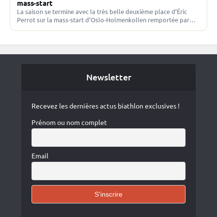
mass-start
La saison se termine avec la très belle deuxième place d’Éric
Perrot sur la mass-start d’Oslo-Holmenkollen remportée par
Sebastian Samuelsson. Johannes Boe termine septième pour
la…
Newsletter
Recevez les dernières actus biathlon exclusives !
Prénom ou nom complet
Email