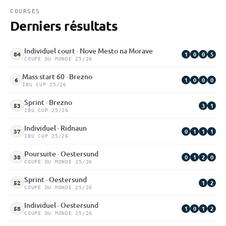
COURSES
Derniers résultats
Individuel court · Nove Mesto na Morave
1
0
0
5
84
COUPE DU MONDE 25/26
Mass start 60 · Brezno
1
0
0
0
6
IBU CUP 25/26
Sprint · Brezno
3
1
53
IBU CUP 25/26
Individuel · Ridnaun
0
1
1
1
37
IBU CUP 25/26
Poursuite · Oestersund
0
1
2
0
38
COUPE DU MONDE 25/26
Sprint · Oestersund
1
2
52
COUPE DU MONDE 25/26
Individuel · Oestersund
1
0
1
2
58
COUPE DU MONDE 25/26