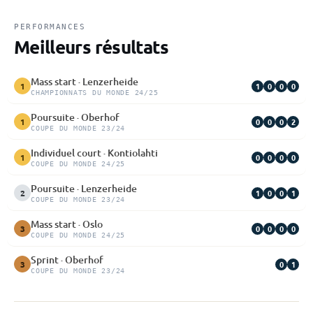
PERFORMANCES
Meilleurs résultats
Mass start · Lenzerheide
1
0
0
0
1
CHAMPIONNATS DU MONDE 24/25
Poursuite · Oberhof
0
0
0
2
1
COUPE DU MONDE 23/24
Individuel court · Kontiolahti
0
0
0
0
1
COUPE DU MONDE 24/25
Poursuite · Lenzerheide
1
0
0
1
2
COUPE DU MONDE 23/24
Mass start · Oslo
0
0
0
0
3
COUPE DU MONDE 24/25
Sprint · Oberhof
0
1
3
COUPE DU MONDE 23/24