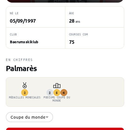
NÉ LE
ÂGE
05/09/1997
28
ans
CLUB
COURSES CDM
75
Baerums skiklub
EN CHIFFRES
Palmarès
2
2
5
4
MÉDAILLES MONDIALES
PODIUMS COUPE DU
MONDE
Coupe du monde