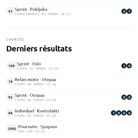
Sprint · Pokljuka
0
1
41
CHAMPIONNATS DU MONDE 20/21
COURSES
Derniers résultats
Sprint · Oslo
1
0
109
COUPE DU MONDE 25/26
Relais mixte · Otepaa
19
COUPE DU MONDE 25/26
Sprint · Otepaa
0
0
92
COUPE DU MONDE 25/26
Individuel · Kontiolahti
1
0
0
0
86
COUPE DU MONDE 25/26
Poursuite · Sjusjoen
DNS
IBU CUP 25/26