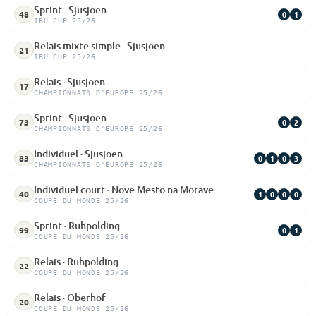
Sprint · Sjusjoen
0
1
48
IBU CUP 25/26
Relais mixte simple · Sjusjoen
21
IBU CUP 25/26
Relais · Sjusjoen
17
CHAMPIONNATS D'EUROPE 25/26
Sprint · Sjusjoen
0
2
73
CHAMPIONNATS D'EUROPE 25/26
Individuel · Sjusjoen
0
1
0
3
83
CHAMPIONNATS D'EUROPE 25/26
Individuel court · Nove Mesto na Morave
1
0
0
0
40
COUPE DU MONDE 25/26
Sprint · Ruhpolding
0
1
99
COUPE DU MONDE 25/26
Relais · Ruhpolding
22
COUPE DU MONDE 25/26
Relais · Oberhof
20
COUPE DU MONDE 25/26