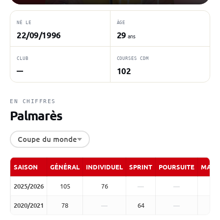
NÉ LE
ÂGE
22/09/1996
29
ans
CLUB
COURSES CDM
102
—
EN CHIFFRES
Palmarès
Coupe du monde
SAISON
GÉNÉRAL
INDIVIDUEL
SPRINT
POURSUITE
MASS
2025/2026
105
76
—
—
2020/2021
78
—
64
—