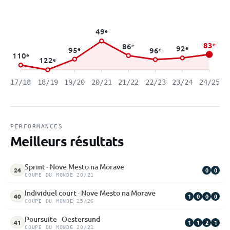
49
e
83
e
86
e
92
e
95
e
96
e
110
e
122
e
17/18
18/19
19/20
20/21
21/22
22/23
23/24
24/25
PERFORMANCES
Meilleurs résultats
Sprint · Nove Mesto na Morave
0
0
24
COUPE DU MONDE 20/21
Individuel court · Nove Mesto na Morave
1
0
0
0
40
COUPE DU MONDE 25/26
Poursuite · Oestersund
1
1
2
1
41
COUPE DU MONDE 20/21