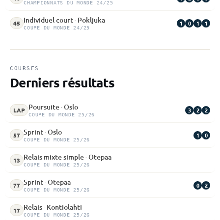
CHAMPIONNATS DU MONDE 24/25
Individuel court · Pokljuka
1
0
1
1
45
COUPE DU MONDE 24/25
COURSES
Derniers résultats
Poursuite · Oslo
3
2
2
LAP
COUPE DU MONDE 25/26
Sprint · Oslo
1
0
57
COUPE DU MONDE 25/26
Relais mixte simple · Otepaa
13
COUPE DU MONDE 25/26
Sprint · Otepaa
0
2
77
COUPE DU MONDE 25/26
Relais · Kontiolahti
17
COUPE DU MONDE 25/26