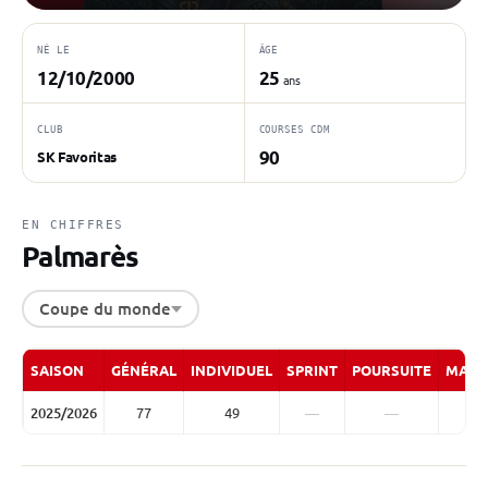
NÉ LE
ÂGE
12/10/2000
25
ans
CLUB
COURSES CDM
90
SK Favoritas
EN CHIFFRES
Palmarès
Coupe du monde
SAISON
GÉNÉRAL
INDIVIDUEL
SPRINT
POURSUITE
MASS
2025/2026
77
49
—
—