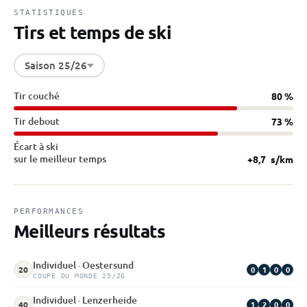
STATISTIQUES
Tirs et temps de ski
Saison 25/26
Tir couché
80 %
Tir debout
73 %
Écart à ski
sur le meilleur temps
+8,7
s/km
PERFORMANCES
Meilleurs résultats
Individuel · Oestersund
0
1
0
0
20
COUPE DU MONDE 25/26
Individuel · Lenzerheide
1
2
0
0
40