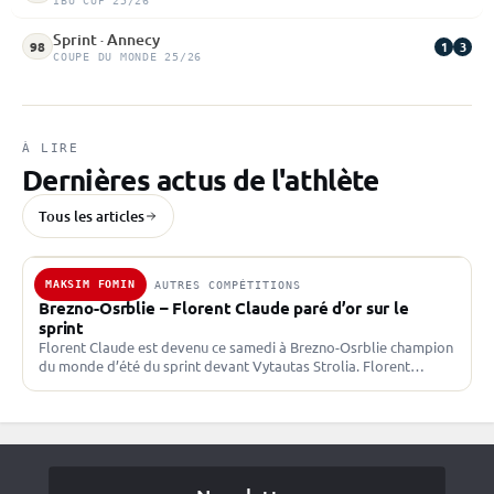
IBU CUP 25/26
Sprint · Annecy
1
3
98
COUPE DU MONDE 25/26
À LIRE
Dernières actus de l'athlète
Tous les articles
MAKSIM FOMIN
26 AOÛT 2023 · AUTRES COMPÉTITIONS
Brezno-Osrblie – Florent Claude paré d’or sur le
sprint
Florent Claude est devenu ce samedi à Brezno-Osrblie champion
du monde d’été du sprint devant Vytautas Strolia. Florent
Claude, une course en or La Belgique sur…