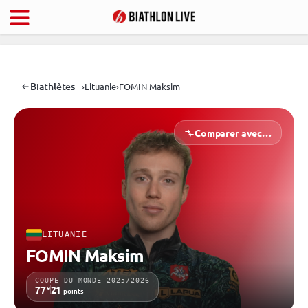
Biathlètes
›
Lituanie
›
FOMIN Maksim
Comparer avec…
LITUANIE
FOMIN Maksim
COUPE DU MONDE 2025/2026
e
77
21
points