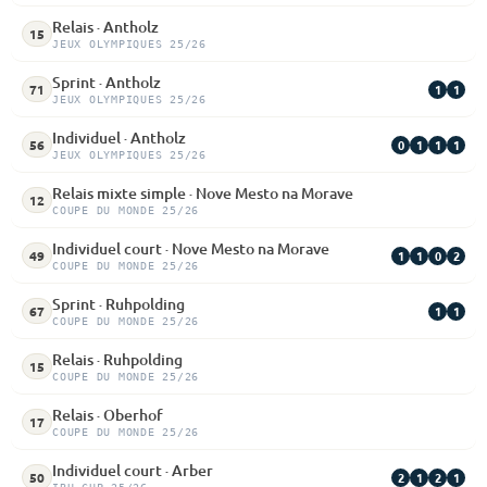
Relais · Antholz
15
JEUX OLYMPIQUES 25/26
Sprint · Antholz
1
1
71
JEUX OLYMPIQUES 25/26
Individuel · Antholz
0
1
1
1
56
JEUX OLYMPIQUES 25/26
Relais mixte simple · Nove Mesto na Morave
12
COUPE DU MONDE 25/26
Individuel court · Nove Mesto na Morave
1
1
0
2
49
COUPE DU MONDE 25/26
Sprint · Ruhpolding
1
1
67
COUPE DU MONDE 25/26
Relais · Ruhpolding
15
COUPE DU MONDE 25/26
Relais · Oberhof
17
COUPE DU MONDE 25/26
Individuel court · Arber
2
1
2
1
50