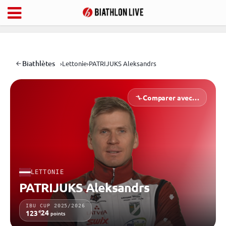
Biathlètes
›
Lettonie
›
PATRIJUKS Aleksandrs
Comparer avec…
LETTONIE
PATRIJUKS Aleksandrs
IBU CUP 2025/2026
e
24
123
points