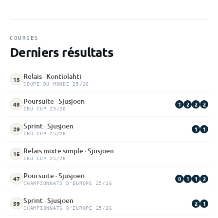
COURSES
Derniers résultats
Relais · Kontiolahti
15
COUPE DU MONDE 25/26
Poursuite · Sjusjoen
1
2
2
2
45
IBU CUP 25/26
Sprint · Sjusjoen
1
1
29
IBU CUP 25/26
Relais mixte simple · Sjusjoen
15
IBU CUP 25/26
Poursuite · Sjusjoen
0
1
1
2
47
CHAMPIONNATS D'EUROPE 25/26
Sprint · Sjusjoen
2
1
59
CHAMPIONNATS D'EUROPE 25/26