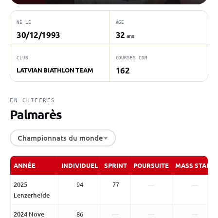
NÉ LE
ÂGE
30/12/1993
32
ans
CLUB
COURSES CDM
162
LATVIAN BIATHLON TEAM
EN CHIFFRES
Palmarès
Championnats du monde
ANNÉE
INDIVIDUEL
SPRINT
POURSUITE
MASS START
2025
94
77
—
—
Lenzerheide
2024 Nove
86
—
—
—