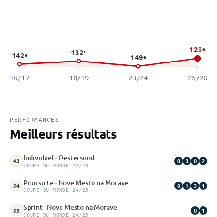
123
e
132
e
142
e
149
e
16/17
18/19
23/24
25/26
PERFORMANCES
Meilleurs résultats
Individuel · Oestersund
0
0
0
2
43
COUPE DU MONDE 22/23
Poursuite · Nove Mesto na Morave
0
1
3
1
54
COUPE DU MONDE 24/25
Sprint · Nove Mesto na Morave
0
1
55
COUPE DU MONDE 24/25