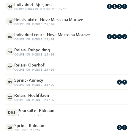
Individuel · Sjusjoen
1
2
0
1
46
CHAMPIONNATS D'EUROPE 25/26
Relais mixte · Nove Mesto na Morave
15
COUPE DU MONDE 25/26
Individuel court · Nove Mesto na Morave
1
4
3
2
95
COUPE DU MONDE 25/26
Relais · Ruhpolding
13
COUPE DU MONDE 25/26
Relais · Oberhof
12
COUPE DU MONDE 25/26
Sprint · Annecy
2
1
91
COUPE DU MONDE 25/26
Relais · Hochfilzen
22
COUPE DU MONDE 25/26
Poursuite · Ridnaun
DNS
IBU CUP 25/26
Sprint · Ridnaun
0
1
29
IBU CUP 25/26