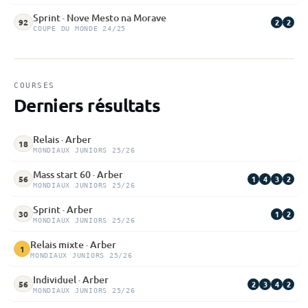
Sprint · Nove Mesto na Morave
2
2
92
COUPE DU MONDE 24/25
COURSES
Derniers résultats
Relais · Arber
18
MONDIAUX JUNIORS 25/26
Mass start 60 · Arber
1
4
3
2
56
MONDIAUX JUNIORS 25/26
Sprint · Arber
1
2
30
MONDIAUX JUNIORS 25/26
Relais mixte · Arber
1
MONDIAUX JUNIORS 25/26
Individuel · Arber
2
3
4
2
56
MONDIAUX JUNIORS 25/26