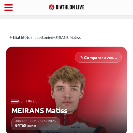
Biathlètes
›
Lettonie
›
MEIRANS Matiss
Comparer avec…
LETTONIE
MEIRANS Matiss
JUNIOR CUP 2025/2026
e
64
59
points