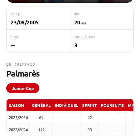
NÉ LE
ÂGE
23/08/2005
20
ans
CLUB
COURSES CDM
3
—
EN CHIFFRES
Palmarès
Junior Cup
SAISON
GÉNÉRAL
INDIVIDUEL
SPRINT
POURSUITE
MASS
2025/2026
64
—
42
—
2023/2024
112
—
93
—