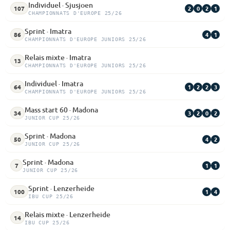
Individuel · Sjusjoen
2
0
2
1
107
CHAMPIONNATS D'EUROPE 25/26
Sprint · Imatra
4
1
86
CHAMPIONNATS D'EUROPE JUNIORS 25/26
Relais mixte · Imatra
13
CHAMPIONNATS D'EUROPE JUNIORS 25/26
Individuel · Imatra
1
2
2
3
64
CHAMPIONNATS D'EUROPE JUNIORS 25/26
Mass start 60 · Madona
3
2
0
2
34
JUNIOR CUP 25/26
Sprint · Madona
4
2
50
JUNIOR CUP 25/26
Sprint · Madona
1
1
7
JUNIOR CUP 25/26
Sprint · Lenzerheide
1
4
100
IBU CUP 25/26
Relais mixte · Lenzerheide
14
IBU CUP 25/26