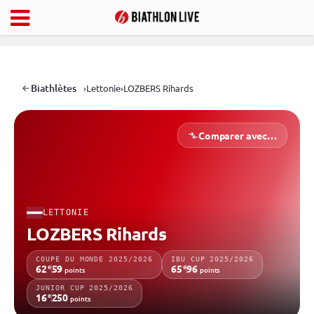
Biathlètes
›
Lettonie
›
LOZBERS Rihards
Comparer avec…
LETTONIE
LOZBERS Rihards
COUPE DU MONDE 2025/2026
IBU CUP 2025/2026
e
e
62
59
65
96
points
points
JUNIOR CUP 2025/2026
e
16
250
points