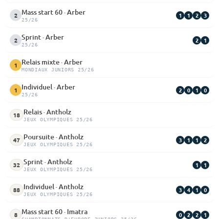
Mass start 60 · Arber
1
1
2
3
2
25/26
Sprint · Arber
2
1
2
25/26
Relais mixte · Arber
1
MONDIAUX JUNIORS 25/26
Individuel · Arber
2
0
1
0
1
25/26
Relais · Antholz
18
JEUX OLYMPIQUES 25/26
Poursuite · Antholz
3
1
1
2
47
JEUX OLYMPIQUES 25/26
Sprint · Antholz
1
1
32
JEUX OLYMPIQUES 25/26
Individuel · Antholz
3
4
1
0
88
JEUX OLYMPIQUES 25/26
Mass start 60 · Imatra
0
2
2
1
8