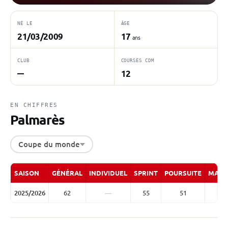
NÉ LE
ÂGE
21/03/2009
17
ans
CLUB
COURSES CDM
12
—
EN CHIFFRES
Palmarès
Coupe du monde
SAISON
GÉNÉRAL
INDIVIDUEL
SPRINT
POURSUITE
MASS
2025/2026
62
—
55
51