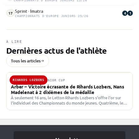
CHAMPIONNATS D'EUROPE JUNIORS 25/26
Sprint · Imatra
4
1
17
CHAMPIONNATS D'EUROPE JUNIORS 25/26
À LIRE
Dernières actus de l'athlète
Tous les articles
RIHARDS LOZBERS
28 FÉV. 2026 · JUNIOR CUP
Arber – Victoire écrasante de Rihards Lozbers, Nans
Madelenat à 2 dixièmes de la médaille
À seulement 16 ans, le Letton Rihards Lozbers s’offre l’or sur
l’individuel des Championnats du monde jeunes. Quatrième, le
Français Nans Madelenat voit le bronze lui…