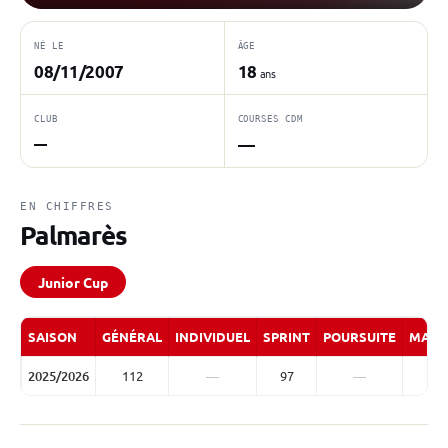
NÉ LE
ÂGE
08/11/2007
18
ans
CLUB
COURSES CDM
—
—
EN CHIFFRES
Palmarès
Junior Cup
SAISON
GÉNÉRAL
INDIVIDUEL
SPRINT
POURSUITE
MASS
2025/2026
112
—
97
—