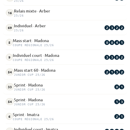
25/26
Relais mixte · Arber
16
25/26
Individuel · Arber
2
3
2
2
69
25/26
Mass start · Madona
0
0
4
1
5
COUPE RÉGIONALE 25/26
Individuel court · Madona
3
3
0
2
9
COUPE RÉGIONALE 25/26
Mass start 60 · Madona
2
1
3
2
54
JUNIOR CUP 25/26
Sprint · Madona
0
1
33
JUNIOR CUP 25/26
Sprint · Madona
1
3
54
JUNIOR CUP 25/26
Sprint · Imatra
2
1
6
COUPE RÉGIONALE 25/26
Individuel court · Imatra