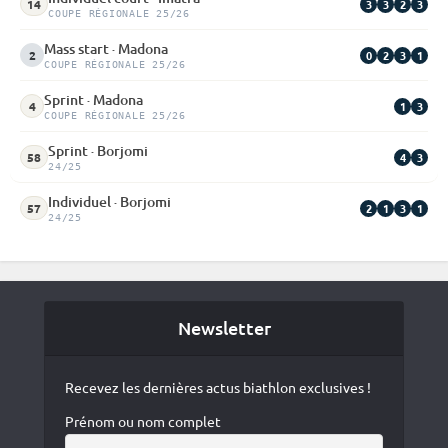
3
3
2
3
14
COUPE RÉGIONALE 25/26
Mass start · Madona
0
2
3
1
2
COUPE RÉGIONALE 25/26
Sprint · Madona
1
3
4
COUPE RÉGIONALE 25/26
Sprint · Borjomi
4
3
58
24/25
Individuel · Borjomi
2
1
3
1
57
24/25
Newsletter
Recevez les dernières actus biathlon exclusives !
Prénom ou nom complet