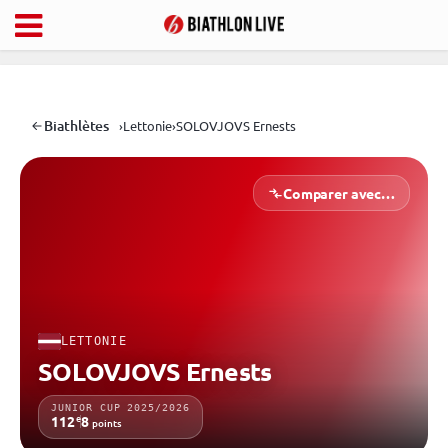
Biathlètes
›
Lettonie
›
SOLOVJOVS Ernests
Comparer avec…
LETTONIE
SOLOVJOVS Ernests
JUNIOR CUP 2025/2026
e
112
8
points