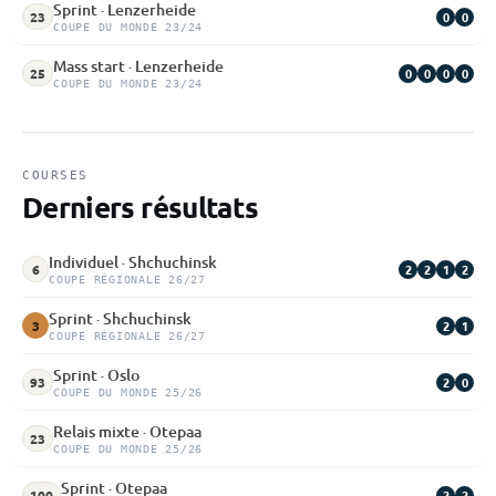
Sprint · Lenzerheide
0
0
23
COUPE DU MONDE 23/24
Mass start · Lenzerheide
0
0
0
0
25
COUPE DU MONDE 23/24
COURSES
Derniers résultats
Individuel · Shchuchinsk
2
2
1
2
6
COUPE RÉGIONALE 26/27
Sprint · Shchuchinsk
2
1
3
COUPE RÉGIONALE 26/27
Sprint · Oslo
2
0
93
COUPE DU MONDE 25/26
Relais mixte · Otepaa
23
COUPE DU MONDE 25/26
Sprint · Otepaa
2
2
100