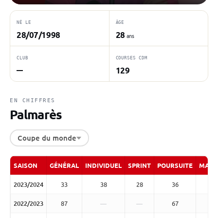
NÉ LE
ÂGE
28/07/1998
28
ans
CLUB
COURSES CDM
129
—
EN CHIFFRES
Palmarès
Coupe du monde
SAISON
GÉNÉRAL
INDIVIDUEL
SPRINT
POURSUITE
MASS
2023/2024
33
38
28
36
2022/2023
87
—
—
67