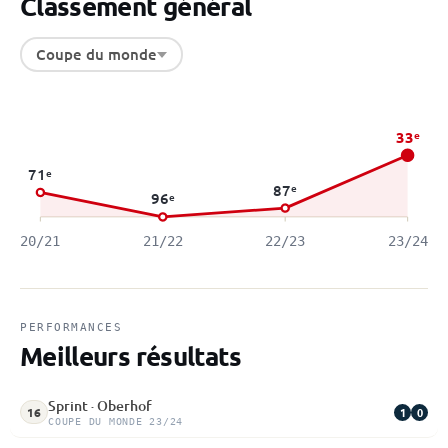
Classement général
Coupe du monde
33
e
71
e
87
e
96
e
20/21
21/22
22/23
23/24
PERFORMANCES
Meilleurs résultats
Sprint · Oberhof
1
0
16
COUPE DU MONDE 23/24