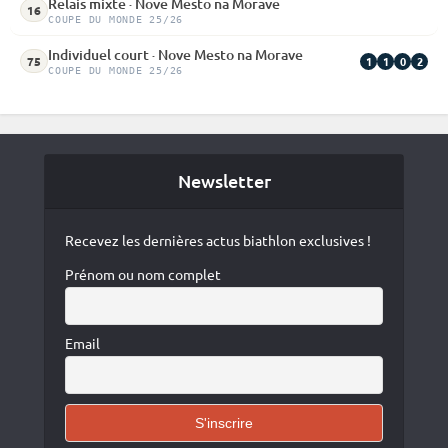
Relais mixte · Nove Mesto na Morave
16
COUPE DU MONDE 25/26
Individuel court · Nove Mesto na Morave
1
1
0
2
75
COUPE DU MONDE 25/26
Newsletter
Recevez les dernières actus biathlon exclusives !
Prénom ou nom complet
Email