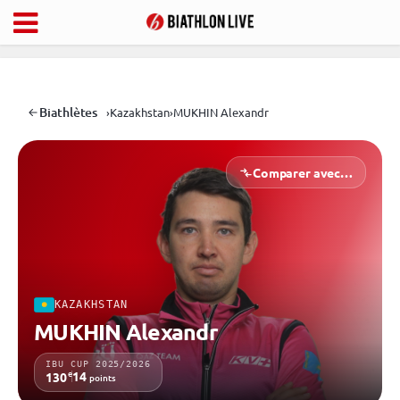
Biathlètes
›
Kazakhstan
›
MUKHIN Alexandr
Comparer avec…
KAZAKHSTAN
MUKHIN Alexandr
IBU CUP 2025/2026
e
14
130
points