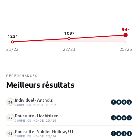
94
e
109
e
123
e
21/22
22/23
25/26
PERFORMANCES
Meilleurs résultats
Individuel · Antholz
1
0
0
2
36
COUPE DU MONDE 21/22
Poursuite · Hochfilzen
0
0
0
2
37
COUPE DU MONDE 25/26
Poursuite · Soldier Hollow, UT
1
0
1
1
45
COUPE DU MONDE 23/24