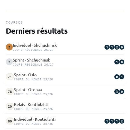
COURSES
Derniers résultats
Individuel · Shchuchinsk
1
1
2
0
3
COUPE RÉGIONALE 26/27
Sprint · Shchuchinsk
1
0
2
COUPE RÉGIONALE 26/27
Sprint · Oslo
0
1
71
COUPE DU MONDE 25/26
Sprint · Otepaa
3
0
78
COUPE DU MONDE 25/26
Relais · Kontiolahti
20
COUPE DU MONDE 25/26
Individuel · Kontiolahti
1
1
1
2
80
COUPE DU MONDE 25/26