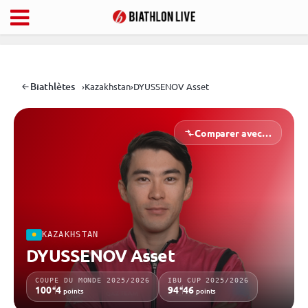
Biathlètes
›
Kazakhstan
›
DYUSSENOV Asset
Comparer avec…
KAZAKHSTAN
DYUSSENOV Asset
COUPE DU MONDE 2025/2026
IBU CUP 2025/2026
e
e
100
4
94
46
points
points