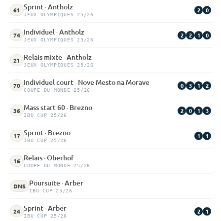
Sprint · Antholz
2
0
61
JEUX OLYMPIQUES 25/26
Individuel · Antholz
2
2
1
0
74
JEUX OLYMPIQUES 25/26
Relais mixte · Antholz
21
JEUX OLYMPIQUES 25/26
Individuel court · Nove Mesto na Morave
0
3
1
2
70
COUPE DU MONDE 25/26
Mass start 60 · Brezno
2
0
1
3
36
IBU CUP 25/26
Sprint · Brezno
1
1
17
IBU CUP 25/26
Relais · Oberhof
16
COUPE DU MONDE 25/26
Poursuite · Arber
DNS
IBU CUP 25/26
Sprint · Arber
2
1
24
IBU CUP 25/26