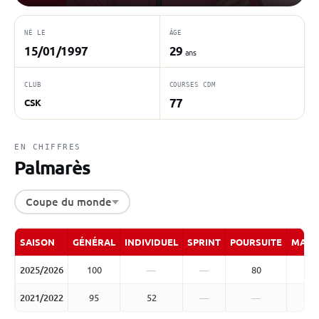
NÉ LE
ÂGE
15/01/1997
29
ans
CLUB
COURSES CDM
77
CSK
EN CHIFFRES
Palmarès
Coupe du monde
SAISON
GÉNÉRAL
INDIVIDUEL
SPRINT
POURSUITE
MASS
2025/2026
100
—
—
80
2021/2022
95
52
—
—