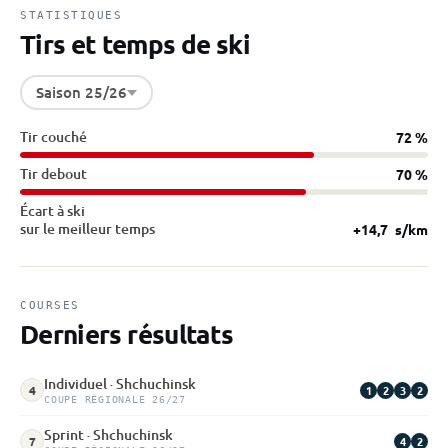
STATISTIQUES
Tirs et temps de ski
Saison 25/26
Tir couché
72 %
Tir debout
70 %
Écart à ski
sur le meilleur temps
+14,7
s/km
COURSES
Derniers résultats
Individuel · Shchuchinsk
1
2
3
2
4
COUPE RÉGIONALE 26/27
Sprint · Shchuchinsk
4
2
7