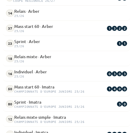
COUPE RÉGIONALE 26/27
Relais · Arber
14
25/26
Mass start 60 · Arber
1
3
2
2
37
25/26
Sprint · Arber
1
1
23
25/26
Relais mixte · Arber
18
25/26
Individuel · Arber
0
3
0
3
16
25/26
Mass start 60 · Imatra
1
4
0
0
50
CHAMPIONNATS D'EUROPE JUNIORS 25/26
Sprint · Imatra
3
0
80
CHAMPIONNATS D'EUROPE JUNIORS 25/26
Relais mixte simple · Imatra
12
CHAMPIONNATS D'EUROPE JUNIORS 25/26
Individuel · Imatra