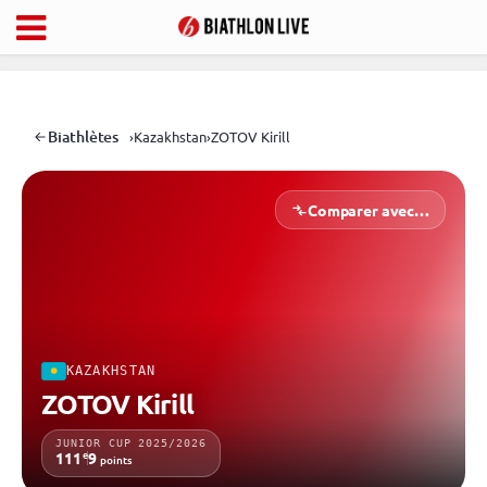
Biathlètes
›
Kazakhstan
›
ZOTOV Kirill
Comparer avec…
KAZAKHSTAN
ZOTOV Kirill
JUNIOR CUP 2025/2026
e
111
9
points