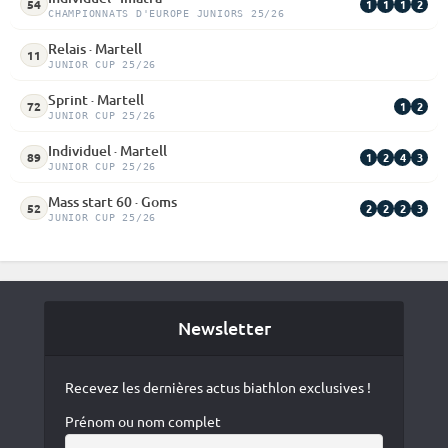
1
1
1
2
54
CHAMPIONNATS D'EUROPE JUNIORS 25/26
Relais · Martell
11
JUNIOR CUP 25/26
Sprint · Martell
1
2
72
JUNIOR CUP 25/26
Individuel · Martell
1
2
4
3
89
JUNIOR CUP 25/26
Mass start 60 · Goms
2
2
2
3
52
JUNIOR CUP 25/26
Newsletter
Recevez les dernières actus biathlon exclusives !
Prénom ou nom complet