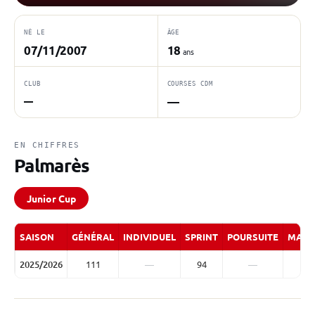
NÉ LE
ÂGE
07/11/2007
18
ans
CLUB
COURSES CDM
—
—
EN CHIFFRES
Palmarès
Junior Cup
SAISON
GÉNÉRAL
INDIVIDUEL
SPRINT
POURSUITE
MASS
2025/2026
111
—
94
—