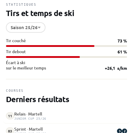
STATISTIQUES
Tirs et temps de ski
Saison 25/26
Tir couché
73 %
Tir debout
61 %
Écart à ski
sur le meilleur temps
+26,1
s/km
COURSES
Derniers résultats
Relais · Martell
11
JUNIOR CUP 25/26
Sprint · Martell
3
2
83