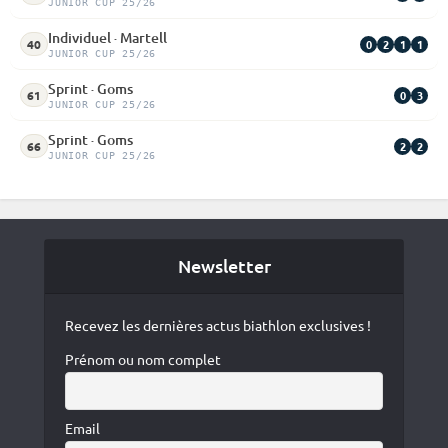
JUNIOR CUP 25/26
Individuel · Martell
0
2
1
1
40
JUNIOR CUP 25/26
Sprint · Goms
0
3
61
JUNIOR CUP 25/26
Sprint · Goms
2
2
66
JUNIOR CUP 25/26
Newsletter
Recevez les dernières actus biathlon exclusives !
Prénom ou nom complet
Email