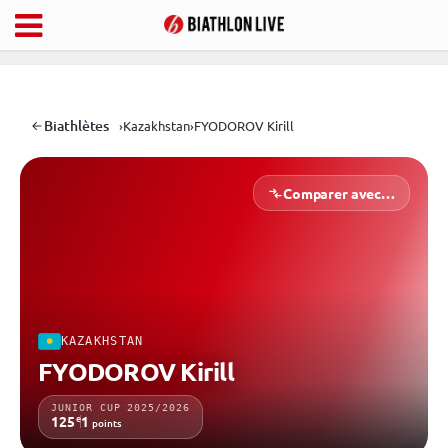
Biathlètes
›
Kazakhstan
›
FYODOROV Kirill
Comparer avec…
KAZAKHSTAN
FYODOROV Kirill
JUNIOR CUP 2025/2026
e
125
1
points