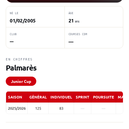
NÉ LE
ÂGE
01/02/2005
21
ans
CLUB
COURSES CDM
—
—
EN CHIFFRES
Palmarès
Junior Cup
SAISON
GÉNÉRAL
INDIVIDUEL
SPRINT
POURSUITE
MASS
2025/2026
125
83
—
—