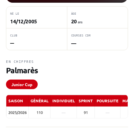
NÉ LE
ÂGE
14/12/2005
20
ans
CLUB
COURSES CDM
—
—
EN CHIFFRES
Palmarès
Junior Cup
SAISON
GÉNÉRAL
INDIVIDUEL
SPRINT
POURSUITE
MASS
2025/2026
110
—
91
—