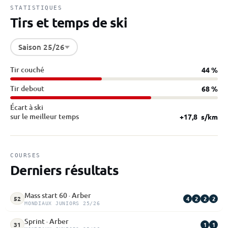
STATISTIQUES
Tirs et temps de ski
Saison 25/26
Tir couché
44 %
Tir debout
68 %
Écart à ski
sur le meilleur temps
+17,8
s/km
COURSES
Derniers résultats
Mass start 60 · Arber
4
2
2
2
52
MONDIAUX JUNIORS 25/26
Sprint · Arber
1
1
31