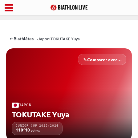
Biathlètes
›
Japon
›
TOKUTAKE Yuya
Comparer avec…
JAPON
TOKUTAKE Yuya
JUNIOR CUP 2025/2026
e
110
10
points