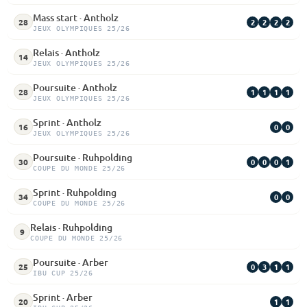
Mass start · Antholz
2
2
2
2
28
JEUX OLYMPIQUES 25/26
Relais · Antholz
14
JEUX OLYMPIQUES 25/26
Poursuite · Antholz
1
1
1
1
28
JEUX OLYMPIQUES 25/26
Sprint · Antholz
0
0
16
JEUX OLYMPIQUES 25/26
Poursuite · Ruhpolding
0
0
0
1
30
COUPE DU MONDE 25/26
Sprint · Ruhpolding
0
0
34
COUPE DU MONDE 25/26
Relais · Ruhpolding
9
COUPE DU MONDE 25/26
Poursuite · Arber
0
3
1
1
25
IBU CUP 25/26
Sprint · Arber
1
1
20