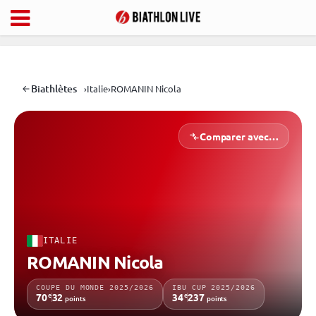
Biathlètes
›
Italie
›
ROMANIN Nicola
Comparer avec…
ITALIE
ROMANIN Nicola
COUPE DU MONDE 2025/2026
IBU CUP 2025/2026
e
e
70
32
34
237
points
points