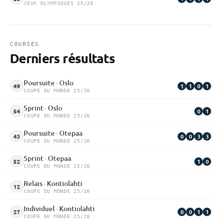
JEUX OLYMPIQUES 25/26
COURSES
Derniers résultats
Poursuite · Oslo
1
1
0
1
49
COUPE DU MONDE 25/26
Sprint · Oslo
0
1
54
COUPE DU MONDE 25/26
Poursuite · Otepaa
0
0
3
3
43
COUPE DU MONDE 25/26
Sprint · Otepaa
1
0
52
COUPE DU MONDE 25/26
Relais · Kontiolahti
12
COUPE DU MONDE 25/26
Individuel · Kontiolahti
0
0
1
1
27
COUPE DU MONDE 25/26