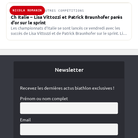
NICOLA ROMANIN
25 AOÛT 2023 · AUTRES COMPÉTITIONS
Ch Italie – Lisa Vittozzi et Patrick Braunhofer parés
d’or sur le sprint
Les championnats d’Italie se sont lancés ce vendredi avec les
succès de Lisa Vittozzi et de Patrick Braunhofer sur le sprint. Lisa
Vittozzi en or et…
Newsletter
Recevez les dernières actus biathlon exclusives !
Prénom ou nom complet
Email