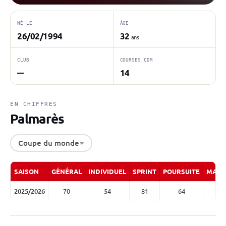
NÉ LE
ÂGE
26/02/1994
32
ans
CLUB
COURSES CDM
14
—
EN CHIFFRES
Palmarès
Coupe du monde
SAISON
GÉNÉRAL
INDIVIDUEL
SPRINT
POURSUITE
MASS
2025/2026
70
54
81
64