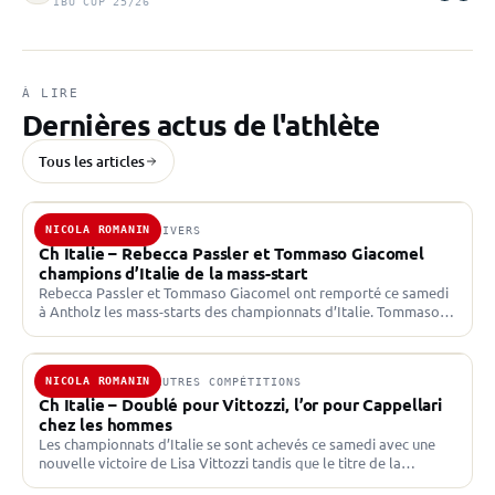
IBU CUP 25/26
À LIRE
Dernières actus de l'athlète
Tous les articles
NICOLA ROMANIN
23 MARS 2024 · DIVERS
Ch Italie – Rebecca Passler et Tommaso Giacomel
champions d’Italie de la mass-start
Rebecca Passler et Tommaso Giacomel ont remporté ce samedi
à Antholz les mass-starts des championnats d’Italie. Tommaso
Giacomel conserve son bien Les biathlètes italiens disputent
eux…
NICOLA ROMANIN
26 AOÛT 2023 · AUTRES COMPÉTITIONS
Ch Italie – Doublé pour Vittozzi, l’or pour Cappellari
chez les hommes
Les championnats d’Italie se sont achevés ce samedi avec une
nouvelle victoire de Lisa Vittozzi tandis que le titre de la
poursuite masculine est revenu à…