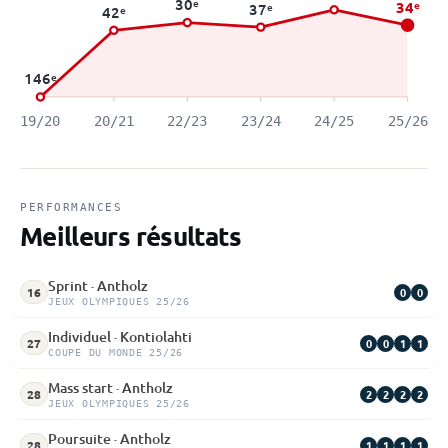
30
e
34
e
37
e
42
e
146
e
19/20
20/21
22/23
23/24
24/25
25/26
PERFORMANCES
Meilleurs résultats
Sprint · Antholz
0
0
16
JEUX OLYMPIQUES 25/26
Individuel · Kontiolahti
0
0
1
1
27
COUPE DU MONDE 25/26
Mass start · Antholz
2
2
2
2
28
JEUX OLYMPIQUES 25/26
Poursuite · Antholz
1
1
1
1
28