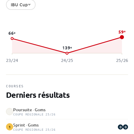
IBU Cup
59
e
66
e
139
e
23/24
24/25
25/26
COURSES
Derniers résultats
Poursuite · Goms
COUPE RÉGIONALE 25/26
Sprint · Goms
0
0
1
COUPE RÉGIONALE 25/26