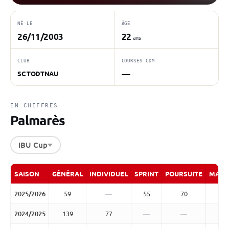
NÉ LE
ÂGE
26/11/2003
22
ans
CLUB
COURSES CDM
—
SC TODTNAU
EN CHIFFRES
Palmarès
IBU Cup
SAISON
GÉNÉRAL
INDIVIDUEL
SPRINT
POURSUITE
MASS
2025/2026
59
—
55
70
2024/2025
139
77
—
—