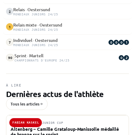
Relais · Oestersund
2
MONDIAUX JUNIORS 24/25
Relais mixte · Oestersund
1
MONDIAUX JUNIORS 24/25
Individuel · Oestersund
0
0
0
1
7
MONDIAUX JUNIORS 24/25
Sprint · Martell
0
2
90
CHAMPIONNATS D'EUROPE 24/25
À LIRE
Dernières actus de l'athlète
Tous les articles
FABIAN KASKEL
25 JAN. 2025 · JUNIOR CUP
Altenberg – Camille Grataloup-Manissolle médaillé
de bronze sur le sprint