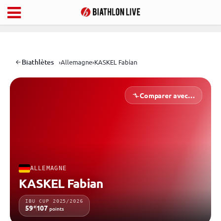
Biathlètes
›
Allemagne
›
KASKEL Fabian
Comparer avec…
ALLEMAGNE
KASKEL Fabian
IBU CUP 2025/2026
e
59
107
points