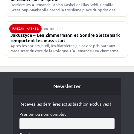
Derrière les Allemands Fabian Kaskel et Elias Seidl, Camille
Grataloup-Manissolle prend la troisième place du sprint des
championnats d’Europe juniors d’Altenberg. Quatrième médaille
pour les Bleus…
FABIAN KASKEL
18 JAN. 2025 · JUNIOR CUP
Jakuszyce – Lea Zimmermann et Sondre Slettemark
remportent les mass-start
Après les sprints jeudi, les biathlètes junior ont pris part aux
mass start du coté de la Pologne. L’Allemande Lea Zimmermann
et le Groenlandais Sondre Slettemark…
Newsletter
Recevez les dernières actus biathlon exclusives !
Prénom ou nom complet