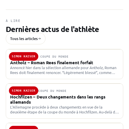
À LIRE
Dernières actus de l'athlète
Tous les articles
SIMON KAISER
21 JAN. 2025 · COUPE DU MONDE
Antholz – Roman Rees finalement forfait
Annoncé hier dans la sélection allemande pour Antholz, Roman
Rees doit finalement renoncer. “Légèrement blessé”, comme
l’indique le communiqué de la fédération allemande, Roman
Rees ne…
SIMON KAISER
9 DÉC. 2024 · COUPE DU MONDE
Hochfilzen – Deux changements dans les rangs
allemands
L’Allemagne procède à deux changements en vue de la
deuxième étape de la coupe du monde à Hochfilzen. Au-delà de
la 60e place sur les courses…