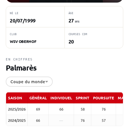
NÉ LE
ÂGE
20/07/1999
27
ans
CLUB
COURSES CDM
20
WSV OBERHOF
EN CHIFFRES
Palmarès
Coupe du monde
SAISON
GÉNÉRAL
INDIVIDUEL
SPRINT
POURSUITE
MASS
2025/2026
69
66
58
76
2024/2025
66
—
76
57