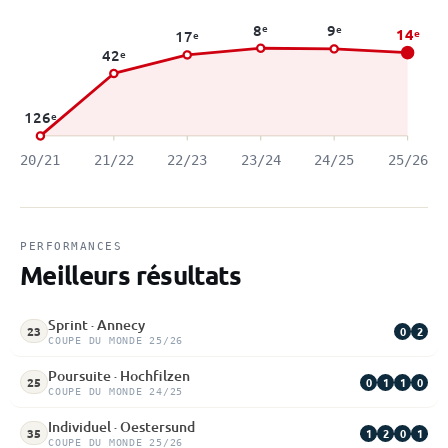
8
e
9
e
14
e
17
e
42
e
126
e
20/21
21/22
22/23
23/24
24/25
25/26
PERFORMANCES
Meilleurs résultats
Sprint · Annecy
0
2
23
COUPE DU MONDE 25/26
Poursuite · Hochfilzen
0
1
1
0
25
COUPE DU MONDE 24/25
Individuel · Oestersund
1
2
0
1
35
COUPE DU MONDE 25/26