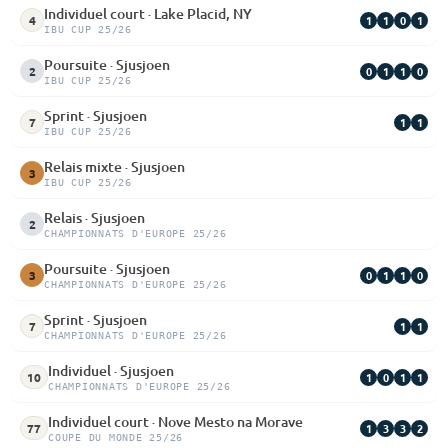
Individuel court · Lake Placid, NY
1
1
0
1
4
IBU CUP 25/26
Poursuite · Sjusjoen
0
1
1
0
2
IBU CUP 25/26
Sprint · Sjusjoen
1
1
7
IBU CUP 25/26
Relais mixte · Sjusjoen
3
IBU CUP 25/26
Relais · Sjusjoen
2
CHAMPIONNATS D'EUROPE 25/26
Poursuite · Sjusjoen
0
1
1
0
3
CHAMPIONNATS D'EUROPE 25/26
Sprint · Sjusjoen
1
1
7
CHAMPIONNATS D'EUROPE 25/26
Individuel · Sjusjoen
1
0
1
1
10
CHAMPIONNATS D'EUROPE 25/26
Individuel court · Nove Mesto na Morave
1
3
3
2
77
COUPE DU MONDE 25/26