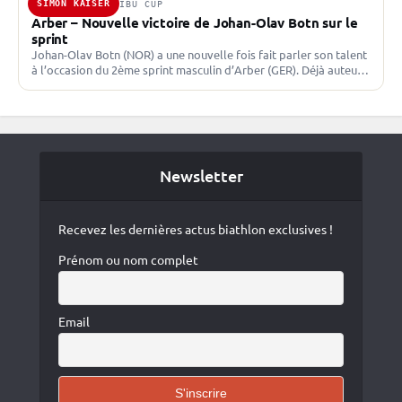
SIMON KAISER
3 FÉV. 2024 · IBU CUP
Arber – Nouvelle victoire de Johan-Olav Botn sur le
sprint
Johan-Olav Botn (NOR) a une nouvelle fois fait parler son talent
à l’occasion du 2ème sprint masculin d’Arber (GER). Déjà auteur
de six victoires cette saison,…
Newsletter
Recevez les dernières actus biathlon exclusives !
Prénom ou nom complet
Email