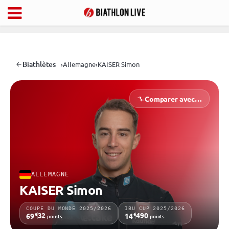
Biathlètes
›
Allemagne
›
KAISER Simon
Comparer avec…
ALLEMAGNE
KAISER Simon
COUPE DU MONDE 2025/2026
IBU CUP 2025/2026
e
e
32
490
69
14
points
points