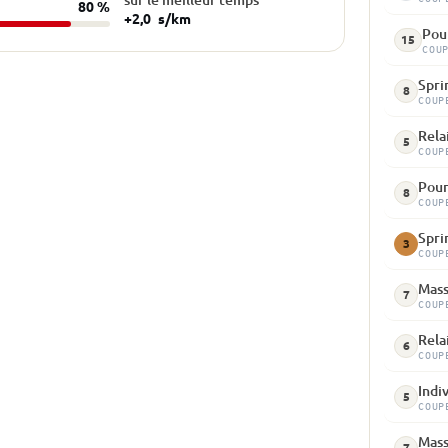
80 %
+2,0
s/km
Pour
15
COU
Sprin
8
COUP
Rela
5
COUP
Pour
8
COUP
Spri
3
COUP
Mass
7
COUP
Relai
6
COUP
Indiv
5
COUP
Mass
7