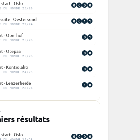
 start · Oslo
0
0
0
0
E DU MONDE 25/26
suite · Oestersund
0
0
1
1
E DU MONDE 23/24
nt · Oberhof
0
1
E DU MONDE 25/26
nt · Otepaa
0
0
E DU MONDE 25/26
nt · Kontiolahti
0
0
E DU MONDE 24/25
nt · Lenzerheide
1
0
E DU MONDE 23/24
S
iers résultats
 start · Oslo
0
0
0
0
E DU MONDE 25/26