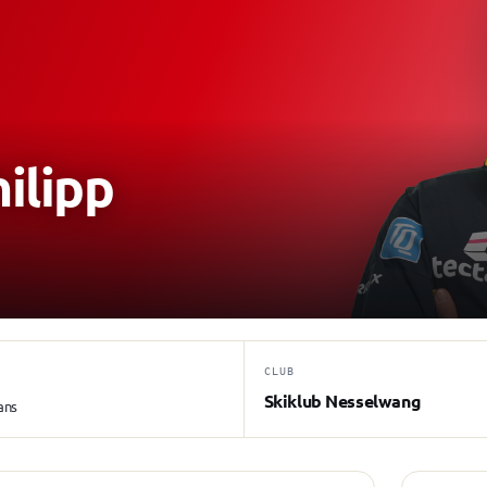
lipp
CLUB
Skiklub Nesselwang
ans