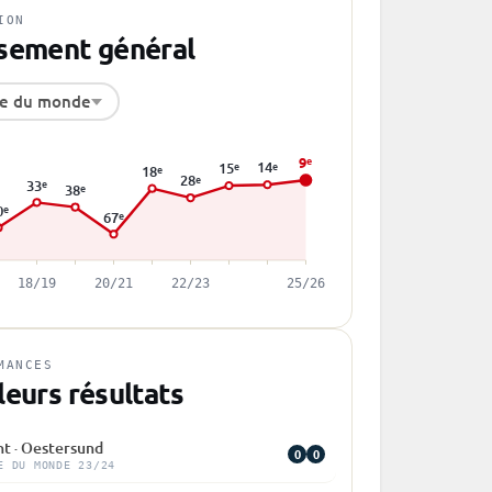
ION
sement général
e du monde
9
e
14
e
15
e
18
e
28
e
33
e
38
e
0
e
67
e
18/19
20/21
22/23
25/26
MANCES
leurs résultats
nt · Oestersund
0
0
E DU MONDE 23/24