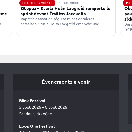
PHILIPP NAWRATH
PH
12 MARS 2026 · COUPE DU MONDE
8 J
Otepaa – Sturla Holm Laegreid remporte le
Obe
ième
sprint devant Émilien Jacquelin
pou
six
Impressionnant de régularité ces dernières
a
semaines, Sturla Holm Laegreid empoche une
Dans
ipp
nouvelle victoire sur le sprint d’Otepaa. Longtemps
(9/1
leader, Émilien Jacquelin doit se contenter de la…
remp
d’af
Événements à venir
Blink Festival
5 août 2026 – 8 août 2026
Sandnes, Norvège
Loop One Festival