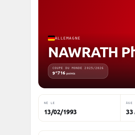
ALLEMAGNE
NAWRATH Phi
COUPE DU MONDE 2025/2026
e
716
9
points
NÉ LE
ÂGE
13/02/1993
33