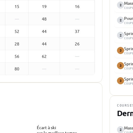
Mass
2
15
19
16
COUP
Pour
—
48
—
2
COUP
52
44
37
Spri
2
COUP
28
44
26
Spri
3
COUP
56
62
—
Spri
3
80
—
—
COUP
Spri
3
COUP
COURSE
Dern
Écart à ski
Mass
2
sur le meilleur temps
COUP