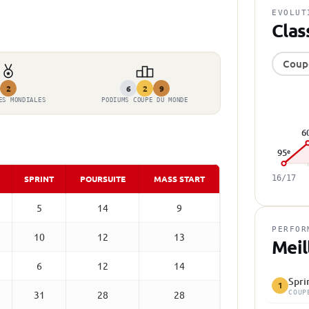
EVOLUT
Clas
Coup
2
6
2
9
ES MONDIALES
PODIUMS COUPE DU MONDE
6
95
e
SPRINT
POURSUITE
MASS START
16/17
5
14
9
PERFOR
10
12
13
Meil
6
12
14
Spri
1
COUP
31
28
28