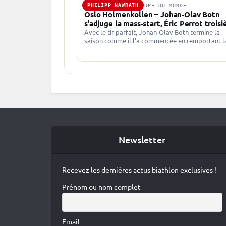
PHILIPP NAWRATH
22 MARS 2026 · COUPE DU MONDE
Oslo Holmenkollen – Johan-Olav Botn
s’adjuge la mass-start, Éric Perrot trois
Avec le tir parfait, Johan-Olav Botn termine la
saison comme il l’a commencée en remportant l
dernière course des rois de l’hiver. Derrière Phil
Nawrath deuxième,…
Newsletter
Recevez les dernières actus biathlon exclusives !
Prénom ou nom complet
Email