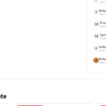
JEUX
Rela
4
JEUX
Pour
25
JEU
Spri
26
JEU
Indi
5
JEUX
Rela
3
JEUX
ète