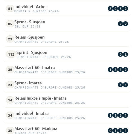
Individuel · Arber
2
0
5
2
81
MONDIAUX JUNIORS 25/26
Sprint · Sjusjoen
2
2
85
IBU CUP 25/26
Relais · Sjusjoen
23
CHAMPIONNATS D'EUROPE 25/26
Sprint · Sjusjoen
0
2
112
CHAMPIONNATS D'EUROPE 25/26
Mass start 60 · Imatra
1
2
1
2
29
CHAMPIONNATS D'EUROPE JUNIORS 25/26
Sprint · Imatra
1
1
23
CHAMPIONNATS D'EUROPE JUNIORS 25/26
Relais mixte simple · Imatra
14
CHAMPIONNATS D'EUROPE JUNIORS 25/26
Individuel · Imatra
1
1
3
1
34
CHAMPIONNATS D'EUROPE JUNIORS 25/26
Mass start 60 · Madona
0
1
2
1
20
JUNIOR CUP 25/26