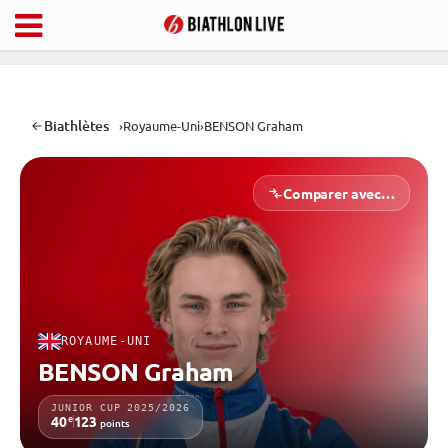
Biathlètes
›
Royaume-Uni
›
BENSON Graham
Comparer avec…
ROYAUME-UNI
BENSON Graham
JUNIOR CUP 2025/2026
e
40
123
points