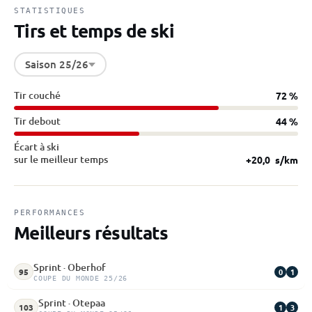
STATISTIQUES
Tirs et temps de ski
Saison 25/26
Tir couché
72 %
Tir debout
44 %
Écart à ski
sur le meilleur temps
+20,0
s/km
PERFORMANCES
Meilleurs résultats
Sprint · Oberhof
0
1
95
COUPE DU MONDE 25/26
Sprint · Otepaa
1
3
103