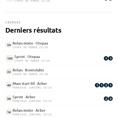
COUPE DU MONDE 25/26
COURSES
Derniers résultats
Relais mixte · Otepaa
24
COUPE DU MONDE 25/26
Sprint · Otepaa
1
3
103
COUPE DU MONDE 25/26
Relais · Kontiolahti
22
COUPE DU MONDE 25/26
Mass start 60 · Arber
1
1
2
1
40
MONDIAUX JUNIORS 25/26
Sprint · Arber
2
0
36
MONDIAUX JUNIORS 25/26
Relais mixte · Arber
16
MONDIAUX JUNIORS 25/26