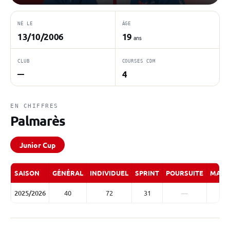
NÉ LE
ÂGE
13/10/2006
19
ans
CLUB
COURSES CDM
4
—
EN CHIFFRES
Palmarès
Junior Cup
SAISON
GÉNÉRAL
INDIVIDUEL
SPRINT
POURSUITE
MASS
2025/2026
40
72
31
—