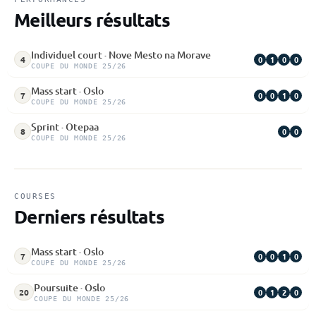
Meilleurs résultats
Individuel court · Nove Mesto na Morave
0
1
0
0
4
COUPE DU MONDE 25/26
Mass start · Oslo
0
0
1
0
7
COUPE DU MONDE 25/26
Sprint · Otepaa
0
0
8
COUPE DU MONDE 25/26
COURSES
Derniers résultats
Mass start · Oslo
0
0
1
0
7
COUPE DU MONDE 25/26
Poursuite · Oslo
0
1
2
0
20
COUPE DU MONDE 25/26