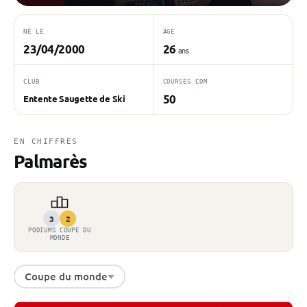
NÉ LE
ÂGE
23/04/2000
26
ans
CLUB
COURSES CDM
50
Entente Saugette de Ski
EN CHIFFRES
Palmarès
3
2
PODIUMS COUPE DU
MONDE
Coupe du monde