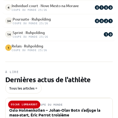
Individuel court · Nove Mesto na Morave
0
1
0
0
4
COUPE DU MONDE 25/26
Poursuite · Ruhpolding
0
0
2
1
34
COUPE DU MONDE 25/26
Sprint · Ruhpolding
1
0
14
COUPE DU MONDE 25/26
Relais · Ruhpolding
1
COUPE DU MONDE 25/26
À LIRE
Dernières actus de l'athlète
Tous les articles
OSCAR LOMBARDOT
22 MARS 2026 · COUPE DU MONDE
Oslo Holmenkollen – Johan-Olav Botn s’adjuge la
mass-start, Éric Perrot troisième