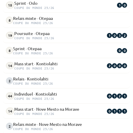
Sprint · Oslo
1
0
15
COUPE DU MONDE 25/26
Relais mixte · Otepaa
8
COUPE DU MONDE 25/26
Poursuite · Otepaa
1
0
3
2
19
COUPE DU MONDE 25/26
Sprint · Otepaa
0
0
8
COUPE DU MONDE 25/26
Mass start · Kontiolahti
2
0
0
0
14
COUPE DU MONDE 25/26
Relais · Kontiolahti
2
COUPE DU MONDE 25/26
Individuel · Kontiolahti
0
1
2
1
44
COUPE DU MONDE 25/26
Mass start · Nove Mesto na Morave
0
1
1
1
14
COUPE DU MONDE 25/26
Relais mixte · Nove Mesto na Morave
2
COUPE DU MONDE 25/26