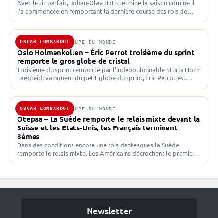
Avec le tir parfait, Johan-Olav Botn termine la saison comme il
l’a commencée en remportant la dernière course des rois de
l’hiver. Derrière Philipp Nawrath deuxième,…
OSCAR LOMBARDOT
20 MARS 2026 · COUPE DU MONDE
Oslo Holmenkollen – Éric Perrot troisième du sprint
remporte le gros globe de cristal
Troisième du sprint remporté par l’indéboulonnable Sturla Holm
Laegreid, vainqueur du petit globe du sprint, Éric Perrot est
officiellement lauréat du gros globe de cristal. Il…
OSCAR LOMBARDOT
15 MARS 2026 · COUPE DU MONDE
Otepaa – La Suède remporte le relais mixte devant la
Suisse et les Etats-Unis, les Français terminent
8èmes
Dans des conditions encore une fois dantesques la Suède
remporte le relais mixte. Les Américains décrochent le premier
podium de leur histoire derrière la Suisse. Le…
Newsletter