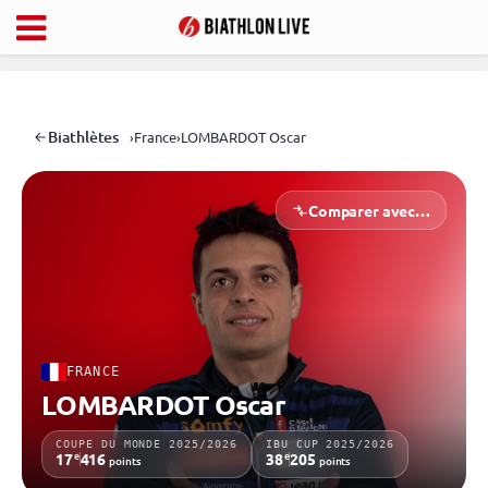
Biathlètes
›
France
›
LOMBARDOT Oscar
Comparer avec…
FRANCE
LOMBARDOT Oscar
COUPE DU MONDE 2025/2026
IBU CUP 2025/2026
e
e
17
416
38
205
points
points