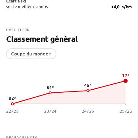
Écart à ski
sur le meilleur temps
+4,0
s/km
EVOLUTION
Classement général
Coupe du monde
17
e
45
e
51
e
82
e
22/23
23/24
24/25
25/26
PERFORMANCES