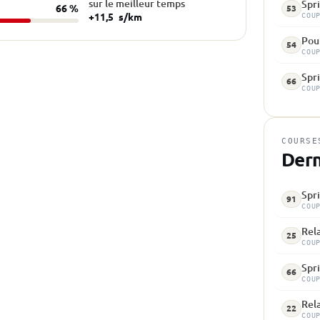
sur le meilleur temps
Spri
66 %
53
+11,5
s/km
COU
Pou
54
COU
Spri
66
COU
COURSE
Dern
Spri
91
COU
Rela
25
COU
Spri
66
COU
Rela
22
COU