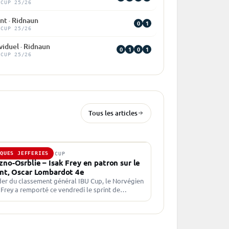
 CUP 25/26
nt · Ridnaun
0
1
 CUP 25/26
viduel · Ridnaun
0
1
0
1
 CUP 25/26
Tous les articles
CQUES JEFFERIES
JAN. 2025 · IBU CUP
zno-Osrblie – Isak Frey en patron sur le
int, Oscar Lombardot 4e
er du classement général IBU Cup, le Norvégien
 Frey a remporté ce vendredi le sprint de
no-Osrblie en IBU Cup. Oscar Lombardot
trième à moins…