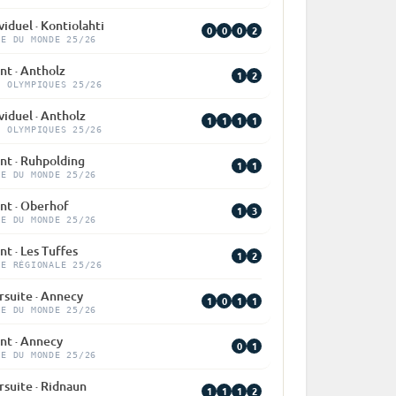
viduel · Kontiolahti
0
0
0
2
PE DU MONDE 25/26
nt · Antholz
1
2
X OLYMPIQUES 25/26
viduel · Antholz
1
1
1
1
X OLYMPIQUES 25/26
nt · Ruhpolding
1
1
PE DU MONDE 25/26
nt · Oberhof
1
3
PE DU MONDE 25/26
nt · Les Tuffes
1
2
PE RÉGIONALE 25/26
rsuite · Annecy
1
0
1
1
PE DU MONDE 25/26
nt · Annecy
0
1
PE DU MONDE 25/26
rsuite · Ridnaun
1
1
1
2