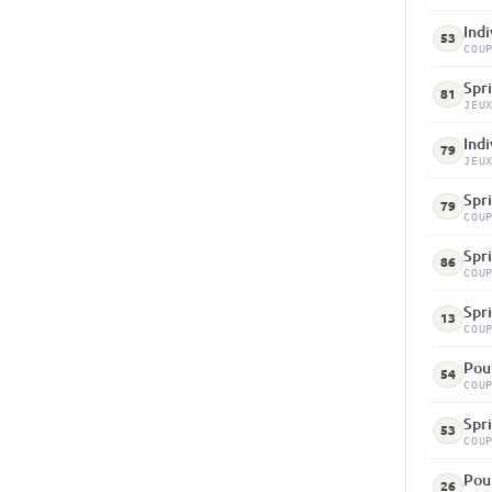
Indi
53
COU
Spri
81
JEU
Indi
79
JEU
Spri
79
COU
Spri
86
COU
Spri
13
COU
Pou
54
COU
Spri
53
COU
Pou
26