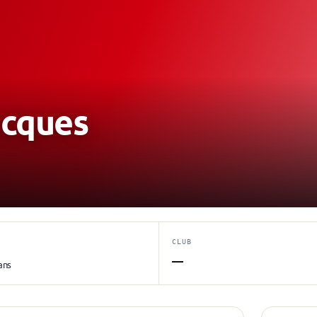
acques
CLUB
—
ans