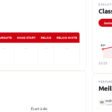
EVOLUT
Clas
Juni
URSUITE
MASS START
RELAIS
RELAIS MIXTE
41
e
—
—
—
—
21/22
PERFOR
Meil
Indi
53
COU
Écart à ski