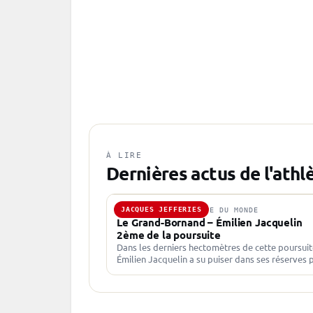
À LIRE
Dernières actus de l'athl
JACQUES JEFFERIES
20 DÉC. 2025 · COUPE DU MONDE
Le Grand-Bornand – Émilien Jacquelin
2ème de la poursuite
Dans les derniers hectomètres de cette poursuit
Émilien Jacquelin a su puiser dans ses réserves 
aller décrocher la deuxième place derrière le
dossard jaune Johan-Olav…