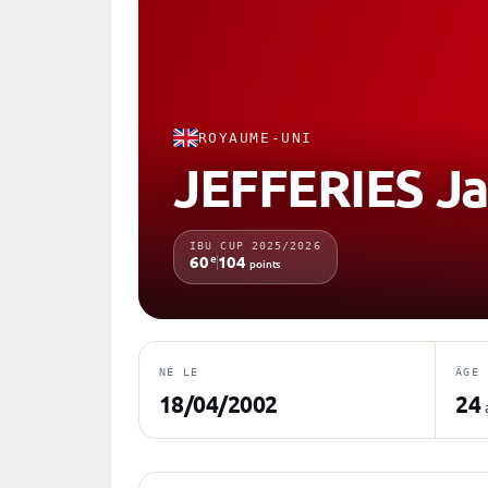
ROYAUME-UNI
JEFFERIES J
IBU CUP 2025/2026
e
60
104
points
NÉ LE
ÂGE
18/04/2002
24