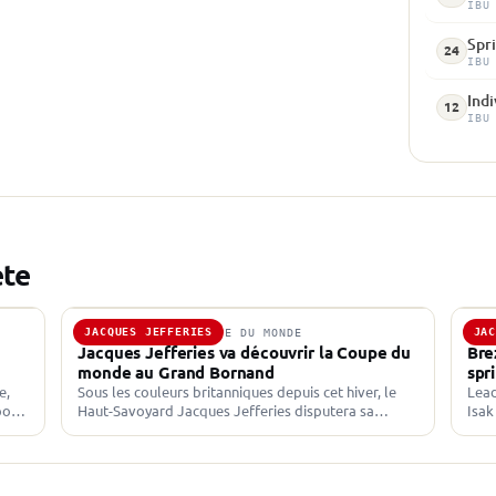
IBU
Spri
24
IBU
Indi
12
IBU
ète
JACQUES JEFFERIES
JA
16 DÉC. 2025 · COUPE DU MONDE
17 
Jacques Jefferies va découvrir la Coupe du
Bre
monde au Grand Bornand
spr
e,
Sous les couleurs britanniques depuis cet hiver, le
Lead
pour
Haut-Savoyard Jacques Jefferies disputera sa
Isak
première course de Coupe du monde vendredi au
Brez
Grand Bornand. Grande première pour…
qua