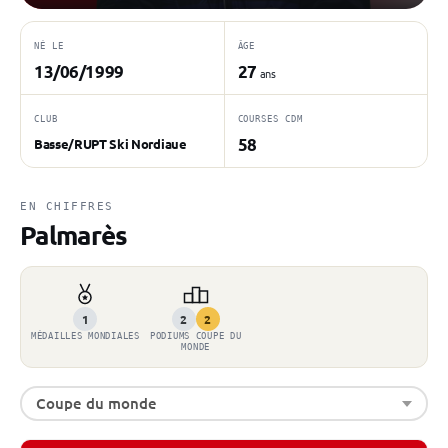
NÉ LE
ÂGE
13/06/1999
27
ans
CLUB
COURSES CDM
58
Basse/RUPT Ski Nordiaue
EN CHIFFRES
Palmarès
1
2
2
MÉDAILLES MONDIALES
PODIUMS COUPE DU
MONDE
Coupe du monde