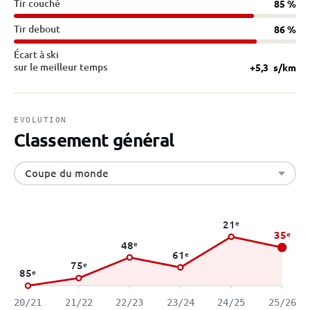
Tir couché
85 %
Tir debout
86 %
Écart à ski
sur le meilleur temps
+5,3
s/km
EVOLUTION
Classement général
Coupe du monde
21
e
35
e
48
e
61
e
75
e
85
e
20/21
21/22
22/23
23/24
24/25
25/26