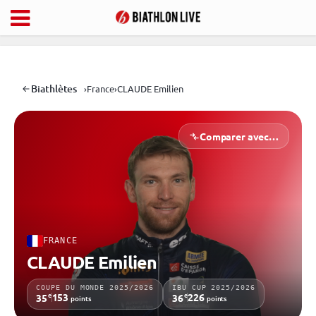
Biathlètes
›
France
›
CLAUDE Emilien
Comparer avec…
FRANCE
CLAUDE Emilien
COUPE DU MONDE 2025/2026
IBU CUP 2025/2026
e
e
153
226
35
36
points
points