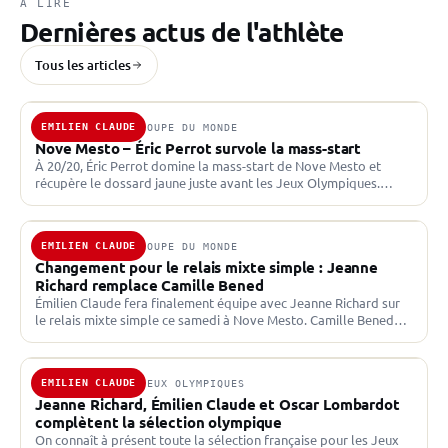
À LIRE
Dernières actus de l'athlète
Tous les articles
EMILIEN CLAUDE
25 JAN. 2026 · COUPE DU MONDE
Nove Mesto – Éric Perrot survole la mass-start
À 20/20, Éric Perrot domine la mass-start de Nove Mesto et
récupère le dossard jaune juste avant les Jeux Olympiques.
L’Américain Campbell Wright termine deuxième et…
EMILIEN CLAUDE
24 JAN. 2026 · COUPE DU MONDE
Changement pour le relais mixte simple : Jeanne
Richard remplace Camille Bened
Émilien Claude fera finalement équipe avec Jeanne Richard sur
le relais mixte simple ce samedi à Nove Mesto. Camille Bened
était dans un premier temps annoncé…
EMILIEN CLAUDE
20 JAN. 2026 · JEUX OLYMPIQUES
Jeanne Richard, Émilien Claude et Oscar Lombardot
complètent la sélection olympique
On connaît à présent toute la sélection française pour les Jeux