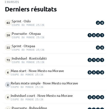
COURSES
Derniers résultats
Sprint · Oslo
2
0
62
COUPE DU MONDE 25/26
Poursuite · Otepaa
1
0
2
1
20
COUPE DU MONDE 25/26
Sprint · Otepaa
0
0
22
COUPE DU MONDE 25/26
Individuel · Kontiolahti
3
1
0
1
72
COUPE DU MONDE 25/26
Mass start · Nove Mesto na Morave
0
0
1
0
6
COUPE DU MONDE 25/26
Relais mixte simple · Nove Mesto na Morave
2
COUPE DU MONDE 25/26
Individuel court · Nove Mesto na Morave
2
0
0
0
6
COUPE DU MONDE 25/26
Poursuite · Ruhpolding