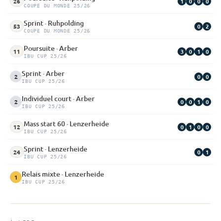
1
0
0
0
26
COUPE DU MONDE 25/26
Sprint · Ruhpolding
0
2
53
COUPE DU MONDE 25/26
Poursuite · Arber
3
0
1
0
11
IBU CUP 25/26
Sprint · Arber
0
0
2
IBU CUP 25/26
Individuel court · Arber
0
0
1
0
2
IBU CUP 25/26
Mass start 60 · Lenzerheide
0
1
0
0
12
IBU CUP 25/26
Sprint · Lenzerheide
0
1
24
IBU CUP 25/26
Relais mixte · Lenzerheide
1
IBU CUP 25/26