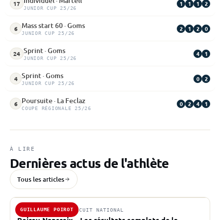
Individuel · Martell
1
1
1
2
17
JUNIOR CUP 25/26
Mass start 60 · Goms
2
1
2
0
6
JUNIOR CUP 25/26
Sprint · Goms
4
1
24
JUNIOR CUP 25/26
Sprint · Goms
0
2
4
JUNIOR CUP 25/26
Poursuite · La Feclaz
0
2
4
1
6
COUPE RÉGIONALE 25/26
À LIRE
Dernières actus de l'athlète
Tous les articles
GUILLAUME POIROT
15 MARS 2026 · CIRCUIT NATIONAL