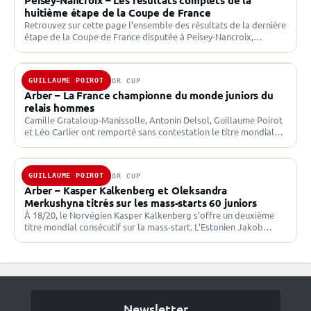
Peisey-Nancroix – Les résultats complets de la
huitième étape de la Coupe de France
Retrouvez sur cette page l’ensemble des résultats de la dernière
étape de la Coupe de France disputée à Peisey-Nancroix,
comptant pour les Championnats de France U17,…
GUILLAUME POIROT
7 MARS 2026 · JUNIOR CUP
Arber – La France championne du monde juniors du
relais hommes
Camille Grataloup-Manissolle, Antonin Delsol, Guillaume Poirot
et Léo Carlier ont remporté sans contestation le titre mondial
juniors du relais hommes devant la Norvège et l’Italie. Un…
GUILLAUME POIROT
6 MARS 2026 · JUNIOR CUP
Arber – Kasper Kalkenberg et Oleksandra
Merkushyna titrés sur les mass-starts 60 juniors
À 18/20, le Norvégien Kasper Kalkenberg s’offre un deuxième
titre mondial consécutif sur la mass-start. L’Estonien Jakob
Kublin et le Suédois Philip Lindkvist-Floetten complètent le
podium.…
Newsletter