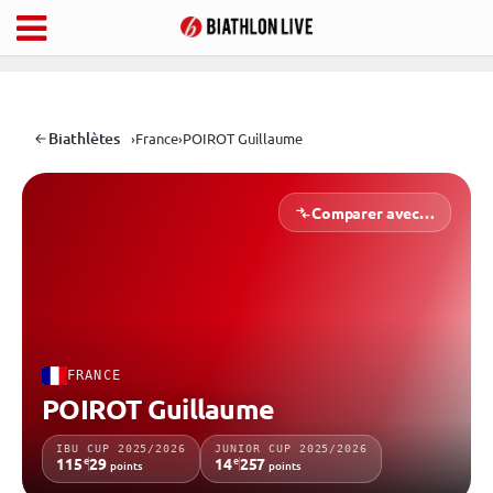
Biathlètes
›
France
›
POIROT Guillaume
Comparer avec…
FRANCE
POIROT Guillaume
IBU CUP 2025/2026
JUNIOR CUP 2025/2026
e
e
115
29
14
257
points
points