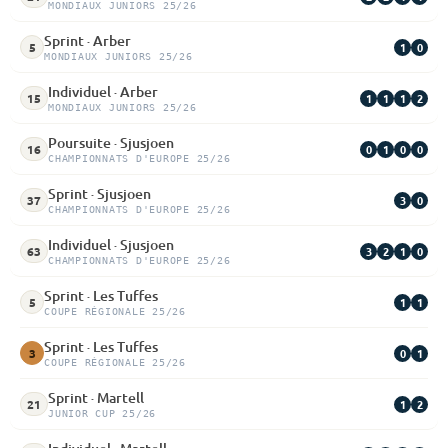
MONDIAUX JUNIORS 25/26
Sprint · Arber
1
0
5
MONDIAUX JUNIORS 25/26
Individuel · Arber
1
1
1
2
15
MONDIAUX JUNIORS 25/26
Poursuite · Sjusjoen
0
1
0
0
16
CHAMPIONNATS D'EUROPE 25/26
Sprint · Sjusjoen
3
0
37
CHAMPIONNATS D'EUROPE 25/26
Individuel · Sjusjoen
3
2
1
0
63
CHAMPIONNATS D'EUROPE 25/26
Sprint · Les Tuffes
1
1
5
COUPE RÉGIONALE 25/26
Sprint · Les Tuffes
0
1
3
COUPE RÉGIONALE 25/26
Sprint · Martell
1
2
21
JUNIOR CUP 25/26