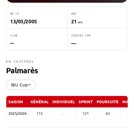
NÉ LE
ÂGE
13/05/2005
21
ans
CLUB
COURSES CDM
—
—
EN CHIFFRES
Palmarès
IBU Cup
SAISON
GÉNÉRAL
INDIVIDUEL
SPRINT
POURSUITE
MASS
2025/2026
115
—
121
63