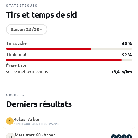
STATISTIQUES
Tirs et temps de ski
Saison 25/26
Tir couché
68 %
Tir debout
92 %
Écart à ski
sur le meilleur temps
+3,4
s/km
COURSES
Derniers résultats
Relais · Arber
1
MONDIAUX JUNIORS 25/26
Mass start 60 · Arber
2
2
1
1
21