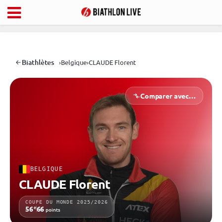
Biathlètes
›
Belgique
›
CLAUDE Florent
Comparer avec…
BELGIQUE
CLAUDE Florent
COUPE DU MONDE 2025/2026
e
56
66
points