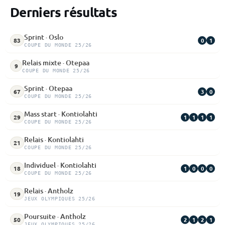
Derniers résultats
Sprint · Oslo
0
1
83
COUPE DU MONDE 25/26
Relais mixte · Otepaa
9
COUPE DU MONDE 25/26
Sprint · Otepaa
3
0
67
COUPE DU MONDE 25/26
Mass start · Kontiolahti
1
1
1
1
29
COUPE DU MONDE 25/26
Relais · Kontiolahti
21
COUPE DU MONDE 25/26
Individuel · Kontiolahti
1
0
0
0
18
COUPE DU MONDE 25/26
Relais · Antholz
19
JEUX OLYMPIQUES 25/26
Poursuite · Antholz
2
1
2
1
50
JEUX OLYMPIQUES 25/26