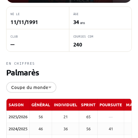
NÉ LE
ÂGE
11/11/1991
34
ans
CLUB
COURSES CDM
240
—
EN CHIFFRES
Palmarès
Coupe du monde
SAISON
GÉNÉRAL
INDIVIDUEL
SPRINT
POURSUITE
MASS
2025/2026
56
21
65
—
2024/2025
46
36
56
41