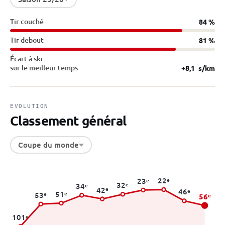
Tir couché
84 %
Tir debout
81 %
Écart à ski
sur le meilleur temps
+8,1
s/km
EVOLUTION
Classement général
Coupe du monde
22
e
23
e
32
e
34
e
42
e
46
e
51
e
53
e
56
e
101
e