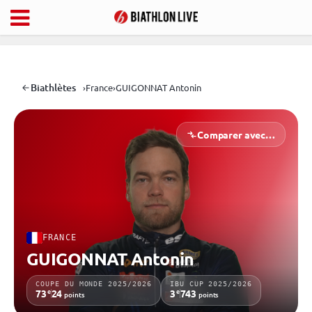
Biathlètes
›
France
›
GUIGONNAT Antonin
Comparer avec…
FRANCE
GUIGONNAT Antonin
COUPE DU MONDE 2025/2026
IBU CUP 2025/2026
e
e
73
24
3
743
points
points