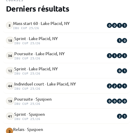
COURSES
Derniers résultats
Mass start 60 · Lake Placid, NY
0
0
1
1
5
IBU CUP 25/26
Sprint · Lake Placid, NY
1
0
18
IBU CUP 25/26
Poursuite · Lake Placid, NY
3
1
2
1
36
IBU CUP 25/26
Sprint · Lake Placid, NY
0
1
12
IBU CUP 25/26
Individuel court · Lake Placid, NY
2
2
1
1
44
IBU CUP 25/26
Poursuite · Sjusjoen
0
0
0
0
19
IBU CUP 25/26
Sprint · Sjusjoen
2
1
41
IBU CUP 25/26
Relais · Sjusjoen
3