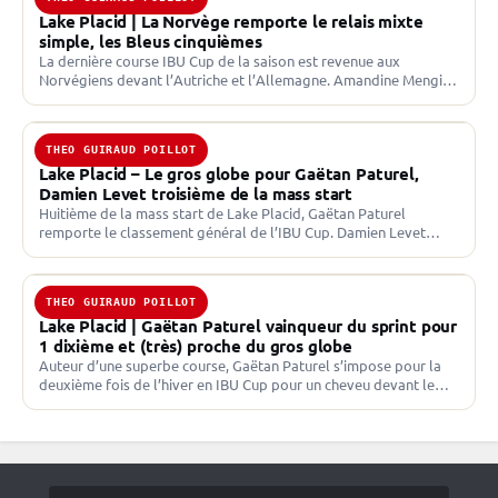
Lake Placid | La Norvège remporte le relais mixte
simple, les Bleus cinquièmes
La dernière course IBU Cup de la saison est revenue aux
Norvégiens devant l’Autriche et l’Allemagne. Amandine Mengin
et Théo Guiraud Poillot terminent à la cinquième…
THEO GUIRAUD POILLOT
6 MARS 2026 · IBU CUP
Lake Placid – Le gros globe pour Gaëtan Paturel,
Damien Levet troisième de la mass start
Huitième de la mass start de Lake Placid, Gaëtan Paturel
remporte le classement général de l’IBU Cup. Damien Levet
termine troisième de la course derrière les…
THEO GUIRAUD POILLOT
4 MARS 2026 · IBU CUP
Lake Placid | Gaëtan Paturel vainqueur du sprint pour
1 dixième et (très) proche du gros globe
Auteur d’une superbe course, Gaëtan Paturel s’impose pour la
deuxième fois de l’hiver en IBU Cup pour un cheveu devant le
Norvégien Ole Suhrke et se…