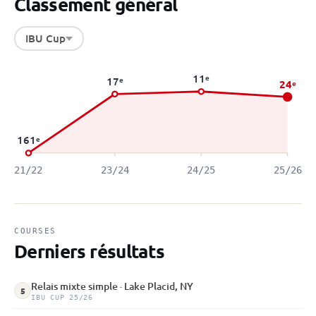
Classement général
IBU Cup
11
e
17
e
24
e
161
e
21/22
23/24
24/25
25/26
COURSES
Derniers résultats
Relais mixte simple · Lake Placid, NY
5
IBU CUP 25/26