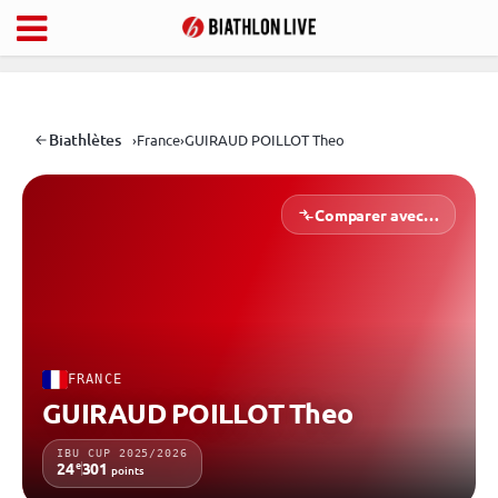
Biathlètes
›
France
›
GUIRAUD POILLOT Theo
Comparer avec…
FRANCE
GUIRAUD POILLOT Theo
IBU CUP 2025/2026
e
24
301
points