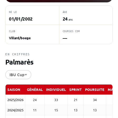
NÉ LE
ÂGE
01/01/2002
24
ans
CLUB
COURSES CDM
—
Villard/boege
EN CHIFFRES
Palmarès
IBU Cup
SAISON
GÉNÉRAL
INDIVIDUEL
SPRINT
POURSUITE
MASS
2025/2026
24
33
21
34
2024/2025
11
15
13
13