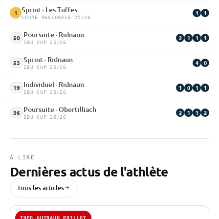
Sprint · Les Tuffes
1
1
1
COUPE RÉGIONALE 25/26
Poursuite · Ridnaun
2
1
1
1
50
IBU CUP 25/26
Sprint · Ridnaun
4
0
53
IBU CUP 25/26
Individuel · Ridnaun
1
0
1
1
19
IBU CUP 25/26
Poursuite · Obertilliach
2
1
1
2
36
IBU CUP 25/26
À LIRE
Dernières actus de l'athlète
Tous les articles
THEO GUIRAUD POILLOT
7 MARS 2026 · IBU CUP