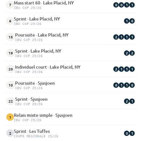
Mass start 60 · Lake Placid, NY
0
0
1
1
7
IBU CUP 25/26
Sprint · Lake Placid, NY
1
0
6
IBU CUP 25/26
Poursuite · Lake Placid, NY
2
1
1
1
15
IBU CUP 25/26
Sprint · Lake Placid, NY
2
2
19
IBU CUP 25/26
Individuel court · Lake Placid, NY
2
1
1
1
20
IBU CUP 25/26
Poursuite · Sjusjoen
0
1
1
0
10
IBU CUP 25/26
Sprint · Sjusjoen
2
1
22
IBU CUP 25/26
Relais mixte simple · Sjusjoen
1
IBU CUP 25/26
Sprint · Les Tuffes
0
1
2
COUPE RÉGIONALE 25/26