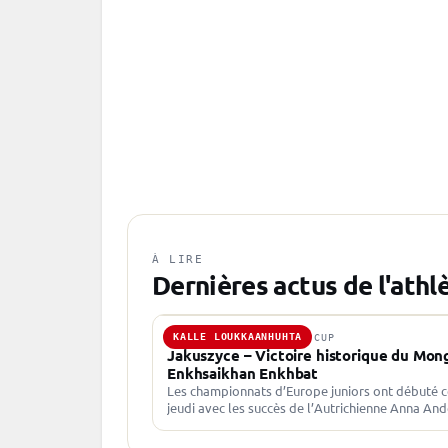
À LIRE
Dernières actus de l'athl
KALLE LOUKKAANHUHTA
8 FÉV. 2024 · JUNIOR CUP
Jakuszyce – Victoire historique du Mon
Enkhsaikhan Enkhbat
Les championnats d’Europe juniors ont débuté c
jeudi avec les succès de l’Autrichienne Anna An
et du Mongol Enkhsaikhan Enkhbat sur l’individu
Anna Andexer seule au…