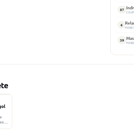
Indi
87
COU
Rela
6
MOND
Mass
39
MON
ète
gol
e
dexer
el.