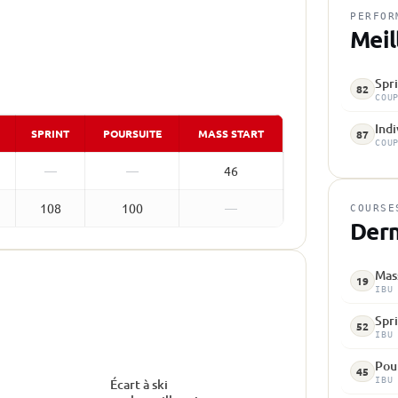
PERFOR
Meil
Spr
82
COU
Indi
SPRINT
POURSUITE
MASS START
87
COU
—
—
46
108
100
—
COURSE
Dern
Mass
19
IBU
Spri
52
IBU
Pour
45
IBU
Écart à ski