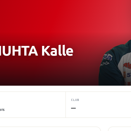
HTA Kalle
CLUB
—
ans