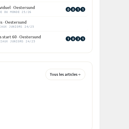
viduel · Oestersund
0
0
1
1
PE DU MONDE 25/26
is · Oestersund
IAUX JUNIORS 24/25
 start 60 · Oestersund
1
0
3
1
DIAUX JUNIORS 24/25
Tous les articles