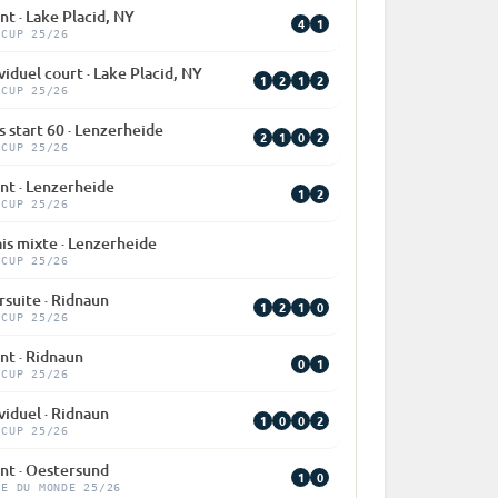
nt · Lake Placid, NY
4
1
 CUP 25/26
viduel court · Lake Placid, NY
1
2
1
2
 CUP 25/26
 start 60 · Lenzerheide
2
1
0
2
 CUP 25/26
nt · Lenzerheide
1
2
 CUP 25/26
is mixte · Lenzerheide
 CUP 25/26
rsuite · Ridnaun
1
2
1
0
 CUP 25/26
nt · Ridnaun
0
1
 CUP 25/26
viduel · Ridnaun
1
0
0
2
 CUP 25/26
int · Oestersund
1
0
PE DU MONDE 25/26