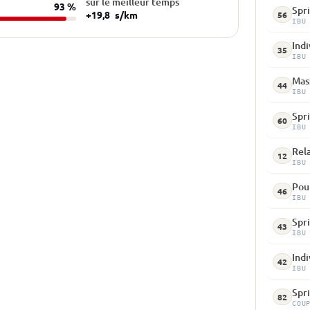
sur le meilleur temps
93 %
Spri
+19,8
s/km
56
IBU
Indi
35
IBU
Mass
44
IBU
Spri
60
IBU
Rela
12
IBU
Pou
46
IBU
Spri
43
IBU
Indi
42
IBU
Spr
82
COU