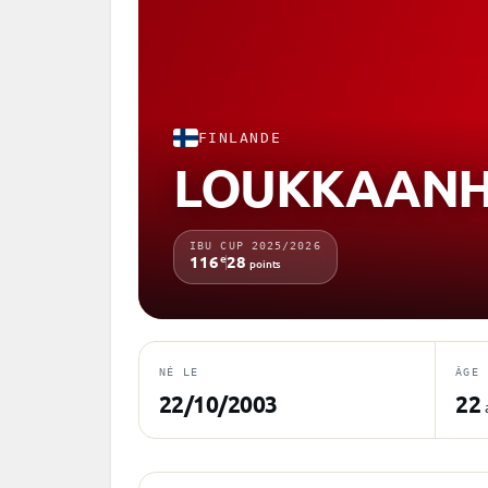
FINLANDE
LOUKKAANHU
IBU CUP 2025/2026
e
116
28
points
NÉ LE
ÂGE
22/10/2003
22