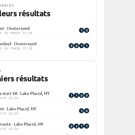
MANCES
leurs résultats
int · Oestersund
1
0
PE DU MONDE 25/26
viduel · Oestersund
0
0
1
1
PE DU MONDE 25/26
S
iers résultats
 start 60 · Lake Placid, NY
1
1
0
0
 CUP 25/26
nt · Lake Placid, NY
3
0
 CUP 25/26
suite · Lake Placid, NY
0
3
1
1
 CUP 25/26